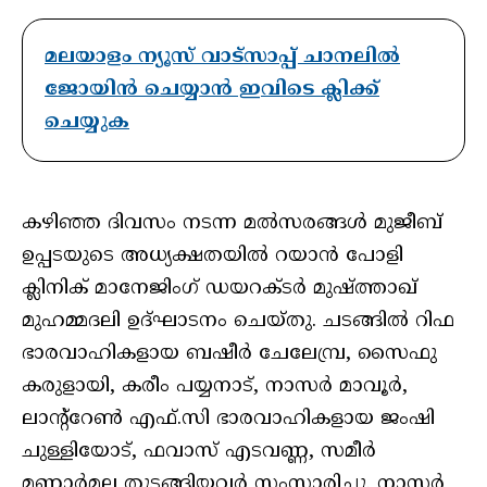
മലയാളം ന്യൂസ് വാട്സാപ്പ് ചാനലിൽ
ജോയിൻ ചെയ്യാൻ ഇവിടെ ക്ലിക്ക്
ചെയ്യുക
കഴിഞ്ഞ ദിവസം നടന്ന മല്‍സരങ്ങള്‍ മുജീബ്
ഉപ്പടയുടെ അധ്യക്ഷതയില്‍ റയാന്‍ പോളി
ക്ലിനിക് മാനേജിംഗ് ഡയറക്ടര്‍ മുഷ്ത്താഖ്
മുഹമ്മദലി ഉദ്ഘാടനം ചെയ്തു. ചടങ്ങില്‍ റിഫ
ഭാരവാഹികളായ ബഷീര്‍ ചേലേമ്പ്ര, സൈഫു
കരുളായി, കരീം പയ്യനാട്, നാസര്‍ മാവൂര്‍,
ലാന്റ്‌റേണ്‍ എഫ്.സി ഭാരവാഹികളായ ജംഷി
ചുള്ളിയോട്, ഫവാസ് എടവണ്ണ, സമീര്‍
മണ്ണാര്‍മല തുടങ്ങിയവര്‍ സംസാരിച്ചു. നാസര്‍