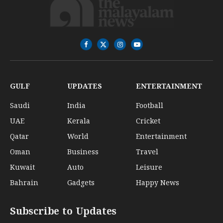
Facebook
X
Instagram
YouTube
(Twitter)
GULF
UPDATES
ENTERTAINMENT
Saudi
India
Football
UAE
Kerala
Cricket
Qatar
World
Entertainment
Oman
Business
Travel
Kuwait
Auto
Leisure
Bahrain
Gadgets
Happy News
Subscribe to Updates