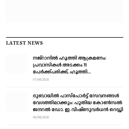
LATEST NEWS
നജ്‌റാനില്‍ ഹൂത്തി ആക്രമണം:
പ്രവാസികള്‍ അടക്കം 11
പേർക്ക്പരിക്ക്, ഹൂത്തി
ആക്രമണത്തില്‍ 17 യെമന്‍
07/08/2026
സൈനികര്‍ കൊല്ലപ്പെട്ടു
ദുബായിൽ പാസ്‌പോർട്ട് സേവനങ്ങൾ
വേഗത്തിലാക്കും: പുതിയ കോൺസൽ
ജനറൽ ഡോ. ഇ. വിഷ്ണുവർധൻ റെഡ്ഡി
06/08/2026