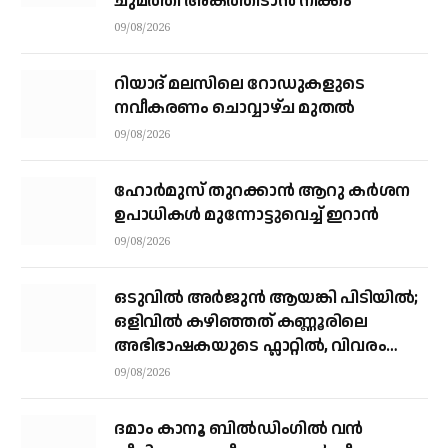
ചുമത്തി അകത്തിടാന്‍ നീക്കം
09/08/2026
റിയാദ് മലസിലെ റോഡുകളുടെ
നവീകരണം ചൊവ്വാഴ്ച മുതല്‍
09/08/2026
ഹോർമുസ് തുറക്കാൻ ആറു കർശന
ഉപാധികൾ മുന്നോട്ടുവെച്ച് ഇറാൻ
09/08/2026
ഒടുവിൽ അർജുൻ ആയങ്കി പിടിയിൽ;
ഒളിവിൽ കഴിഞ്ഞത് കണ്ണൂരിലെ
അഭിഭാഷകയുടെ ഫ്ലാറ്റിൽ, വിവരം
നൽകിയത് ഓട്ടോ ഡ്രൈവർ
09/08/2026
ദമാം കാനൂ ബിൽഡിംഗിൽ വൻ