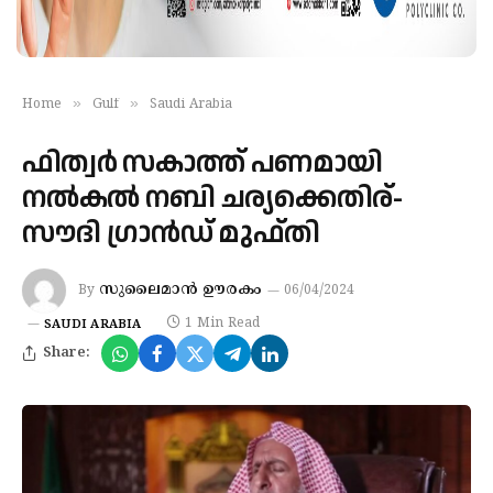
»
»
Home
Gulf
Saudi Arabia
ഫിത്വര്‍ സകാത്ത് പണമായി
നല്‍കല്‍ നബി ചര്യക്കെതിര്-
സൗദി ഗ്രാന്‍ഡ് മുഫ്തി
സുലൈമാന്‍ ഊരകം
By
06/04/2024
1 Min Read
SAUDI ARABIA
Share: