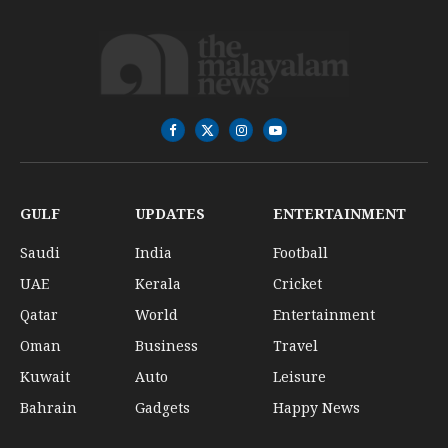
Facebook
X
Instagram
YouTube
(Twitter)
GULF
UPDATES
ENTERTAINMENT
Saudi
India
Football
UAE
Kerala
Cricket
Qatar
World
Entertainment
Oman
Business
Travel
Kuwait
Auto
Leisure
Bahrain
Gadgets
Happy News