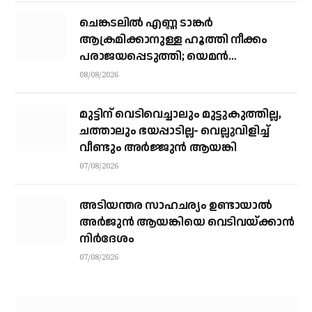
ചെങ്കടലില്‍ എണ്ണ ടാങ്കര്‍
ആക്രമിക്കാനുള്ള ഹൂത്തി നീക്കം
പരാജയപ്പെടുത്തി; യെമൻ
സംഘർഷത്തിലേക്ക് നീങ്ങുന്നുവെന്ന്
08/08/2026
യു.എൻ മുന്നറിയിപ്പ്
മുട്ടിന് വെടിവെച്ചാലും മുട്ടുകുത്തില്ല,
ചത്താലും ഭയപ്പാടില്ല- വെല്ലുവിളിച്ച്
വീണ്ടും അർജ്ജുൻ ആയങ്കി
07/08/2026
അടിയന്തര സാഹചര്യം ഉണ്ടായാല്‍
അര്‍ജുന്‍ ആയങ്കിയെ വെടിവയ്ക്കാന്‍
നിര്‍ദേശം
07/08/2026