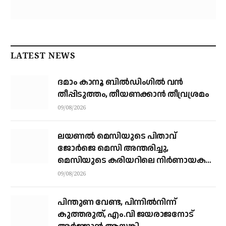
LATEST NEWS
ദമാം കാനൂ ബിൽഡിംഗിൽ വൻ
തീപ്പിടുത്തം, തീയണക്കാൻ തീവ്രശ്രമം
09/08/2026
ലയണൽ മെസിയുടെ പിതാവ്
ജോർജെ മെസി അന്തരിച്ചു, ​
മെസിയുടെ കരിയറിലെ നിർണായക
ശക്തി
09/08/2026
പിന്തുണ വേണ്ട, പിന്നിൽനിന്ന്
കുത്തരുത്, എം.വി ജയരാജനോട്