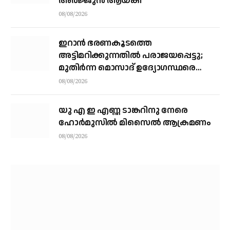
അർജ്ജുൻ ആയങ്കി
08/08/2026
ഇറാന്‍ ഭരണകൂടത്തെ
അട്ടിമറിക്കുന്നതില്‍ പരാജയപ്പെട്ടു;
മുതിര്‍ന്ന മൊസാദ് ഉദ്യോഗസ്ഥരെ
പിരിച്ചുവിട്ടു
08/08/2026
യു എ ഇ എണ്ണ ടാങ്കറിനു നേരെ
ഹോര്‍മുസില്‍ മിസൈല്‍ ആക്രമണം
08/08/2026