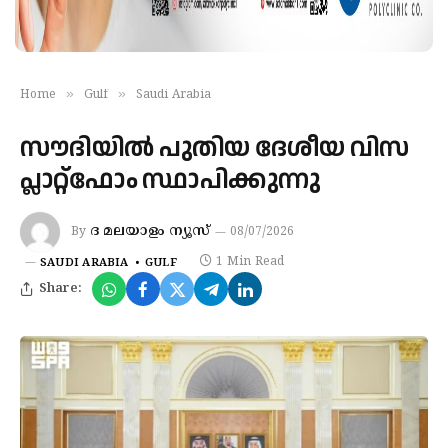
»
»
Home
Gulf
Saudi Arabia
സൗദിയില്‍ പുതിയ ദേശീയ വിസ
പ്ലാറ്റ്ഫോം സ്ഥാപിക്കുന്നു
ദ മലയാളം ന്യൂസ്
By
08/07/2026
1 Min Read
SAUDI ARABIA
GULF
Share: