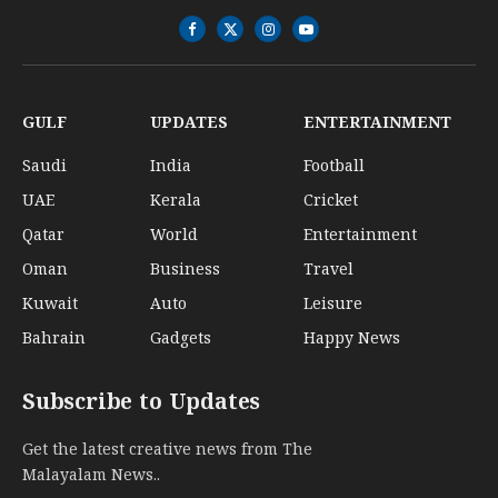
Facebook
X
Instagram
YouTube
(Twitter)
GULF
UPDATES
ENTERTAINMENT
Saudi
India
Football
UAE
Kerala
Cricket
Qatar
World
Entertainment
Oman
Business
Travel
Kuwait
Auto
Leisure
Bahrain
Gadgets
Happy News
Subscribe to Updates
Get the latest creative news from The
Malayalam News..