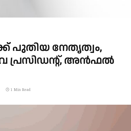
്ക് പുതിയ നേതൃത്വം,
 പ്രസിഡന്റ്, അൻഫൽ
1 Min Read