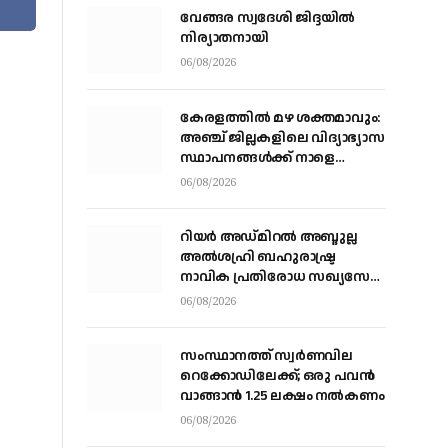
വേങ്ങര സ്വദേശി ജിദ്ദയിൽ
നിര്യാതനായി
06/08/2026
കേരളത്തില്‍ മഴ ശക്തമാവും:
അഞ്ച് ജില്ലകളിലെ വിദ്യാഭ്യാസ
സ്ഥാപനങ്ങള്‍ക്ക് നാളെ
അവധി
06/08/2026
റിയര്‍ അഡ്മിറല്‍ അബ്ദുല്ല
അല്‍ശഹ്രി ബഹുരാഷ്ട്ര
നാവിക പ്രതിരോധ സഖ്യസേന
കമാന്‍ഡര്‍
06/08/2026
സംസ്ഥാനത്ത് സ്വര്‍ണവില
റെക്കോഡിലേക്ക്; ഒരു പവന്‍
വാങ്ങാന്‍ 1.25 ലക്ഷം നല്‍കണം
06/08/2026