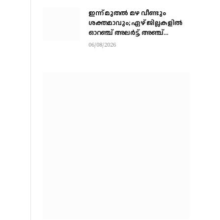
ഇന്ന് മുതല്‍ മഴ വീണ്ടും
ശക്തമാവും; ഏഴ് ജില്ലകളില്‍
ഓറഞ്ച് അലര്‍ട്ട്, അഞ്ച്
താലൂക്കുകളില്‍ അവധി
06/08/2026