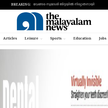
വേങ്ങര സ്വദേശി ജിദ്ദയിൽ നിര്യാതനായി
BREAKING:
Articles
Leisure
Sports
Education
Jobs