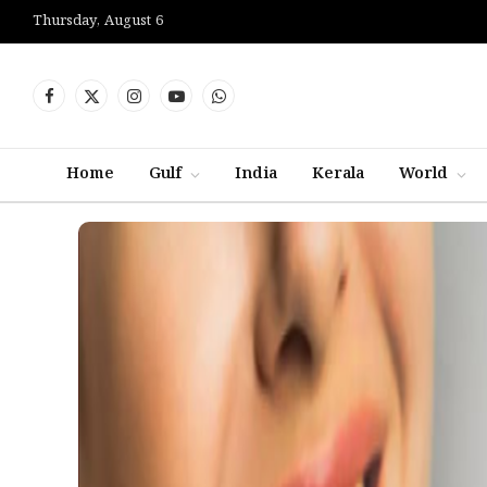
Thursday, August 6
Facebook
X
Instagram
YouTube
WhatsApp
(Twitter)
Home
Gulf
India
Kerala
World