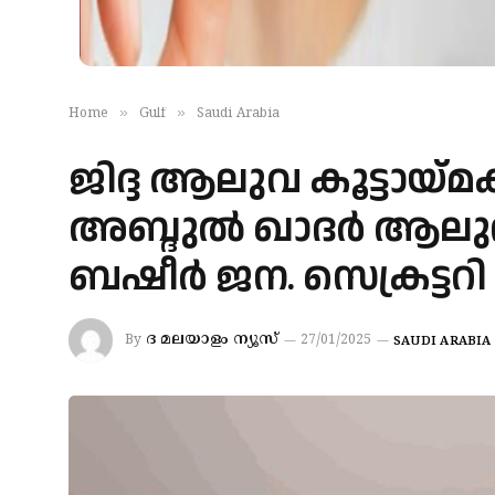
»
»
Home
Gulf
Saudi Arabia
ജിദ്ദ ആലുവ കൂട്ടായ്മക
അബ്ദുൽ ഖാദർ ആലുവ
ബഷീർ ജന. സെക്രട്ടറി
ദ മലയാളം ന്യൂസ്
By
27/01/2025
SAUDI ARABIA