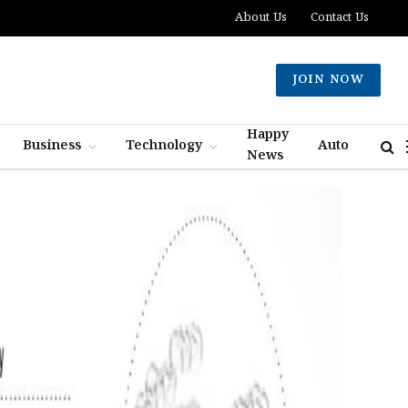
About Us
Contact Us
JOIN NOW
Happy
Business
Technology
Auto
News