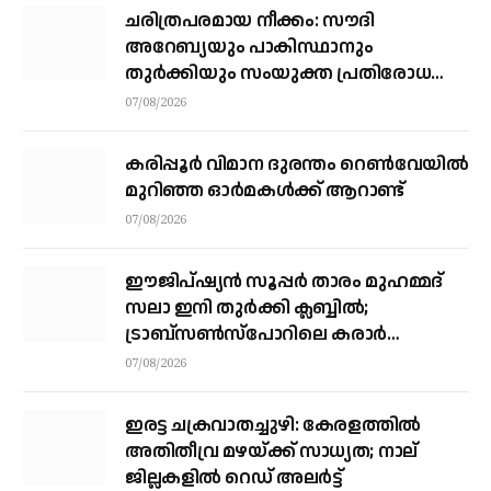
ചരിത്രപരമായ നീക്കം: സൗദി
അറേബ്യയും പാകിസ്ഥാനും
തുർക്കിയും സംയുക്ത പ്രതിരോധ
കരാറിൽ ഒപ്പുവെക്കുന്നു,
07/08/2026
സമവാക്യങ്ങളെല്ലാം മാറും
കരിപ്പൂര്‍ വിമാന ദുരന്തം റെണ്‍വേയില്‍
മുറിഞ്ഞ ഓര്‍മകള്‍ക്ക് ആറാണ്ട്
07/08/2026
ഈജിപ്ഷ്യന്‍ സൂപ്പര്‍ താരം മുഹമ്മദ്
സലാ ഇനി തുര്‍ക്കി ക്ലബ്ബില്‍;
ട്രാബ്‌സണ്‍സ്‌പോറിലെ കരാര്‍
അവസാനഘട്ടത്തില്‍
07/08/2026
ഇരട്ട ചക്രവാതച്ചുഴി: കേരളത്തില്‍
അതിതീവ്ര മഴയ്ക്ക് സാധ്യത; നാല്
ജില്ലകളില്‍ റെഡ് അലര്‍ട്ട്