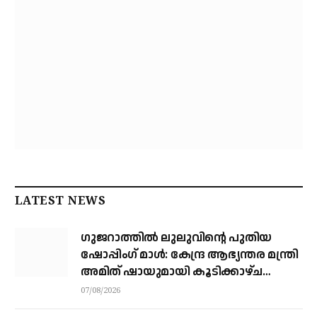
LATEST NEWS
ഗുജറാത്തിൽ ലുലുവിന്റെ പുതിയ
ഷോപ്പിംഗ് മാൾ: കേന്ദ്ര ആഭ്യന്തര മന്ത്രി
അമിത് ഷായുമായി കൂടിക്കാഴ്ച
നടത്തി എം.എ യൂസഫലി
07/08/2026