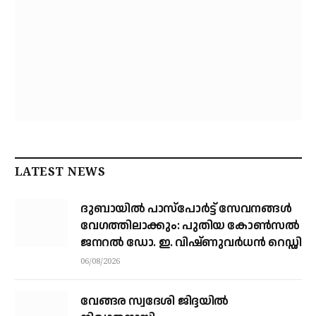
LATEST NEWS
ദുബായിൽ പാസ്‌പോർട്ട് സേവനങ്ങൾ
വേഗത്തിലാക്കും: പുതിയ കോൺസൽ
ജനറൽ ഡോ. ഇ. വിഷ്ണുവർധൻ റെഡ്ഡി
06/08/2026
വേങ്ങര സ്വദേശി ജിദ്ദയിൽ