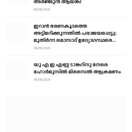
അർജ്ജുൻ ആയങ്കി
08/08/2026
ഇറാന്‍ ഭരണകൂടത്തെ
അട്ടിമറിക്കുന്നതില്‍ പരാജയപ്പെട്ടു;
മുതിര്‍ന്ന മൊസാദ് ഉദ്യോഗസ്ഥരെ
പിരിച്ചുവിട്ടു
08/08/2026
യു എ ഇ എണ്ണ ടാങ്കറിനു നേരെ
ഹോര്‍മുസില്‍ മിസൈല്‍ ആക്രമണം
08/08/2026