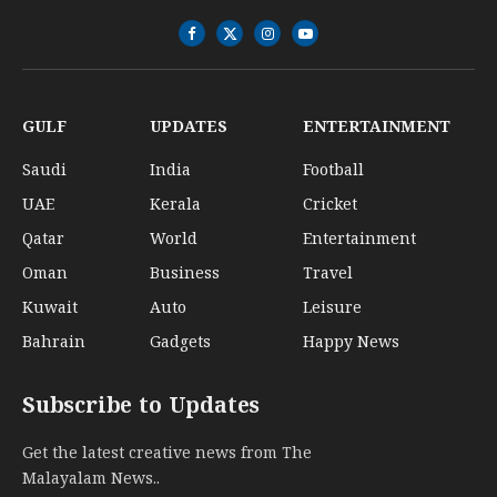
Facebook
X
Instagram
YouTube
(Twitter)
GULF
UPDATES
ENTERTAINMENT
Saudi
India
Football
UAE
Kerala
Cricket
Qatar
World
Entertainment
Oman
Business
Travel
Kuwait
Auto
Leisure
Bahrain
Gadgets
Happy News
Subscribe to Updates
Get the latest creative news from The
Malayalam News..