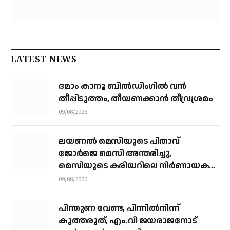
LATEST NEWS
ദമാം കാനൂ ബിൽഡിംഗിൽ വൻ
തീപ്പിടുത്തം, തീയണക്കാൻ തീവ്രശ്രമം
09/08/2026
ലയണൽ മെസിയുടെ പിതാവ്
ജോർജെ മെസി അന്തരിച്ചു, ​
മെസിയുടെ കരിയറിലെ നിർണായക
ശക്തി
09/08/2026
പിന്തുണ വേണ്ട, പിന്നിൽനിന്ന്
കുത്തരുത്, എം.വി ജയരാജനോട്