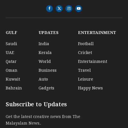
Facebook
X
Instagram
YouTube
(Twitter)
GULF
UPDATES
ENTERTAINMENT
Saudi
India
Football
UAE
Kerala
Cricket
Qatar
World
Entertainment
Oman
Business
Travel
Kuwait
Auto
Leisure
Bahrain
Gadgets
Happy News
Subscribe to Updates
Get the latest creative news from The
Malayalam News..