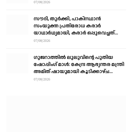
07/08/2026
സൗദി, തുര്‍ക്കി, പാകിസ്ഥാന്‍
സംയുക്ത പ്രതിരോധ കരാര്‍
യാഥാര്‍ഥ്യമായി, കരാര്‍ ഒപ്പുവെച്ചത്
വിശുദ്ധ ഹറമിന്റെ ചാരത്ത്
07/08/2026
ഗുജറാത്തിൽ ലുലുവിന്റെ പുതിയ
ഷോപ്പിംഗ് മാൾ: കേന്ദ്ര ആഭ്യന്തര മന്ത്രി
അമിത് ഷായുമായി കൂടിക്കാഴ്ച
നടത്തി എം.എ യൂസഫലി
07/08/2026