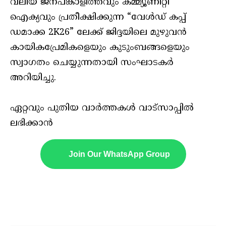
വലിയ ജനപങ്കാളിത്തവും കമ്മ്യൂണിറ്റി
ഐക്യവും പ്രതീക്ഷിക്കുന്ന “വേൾഡ് കപ്പ്
ഡമാക്ക 2K26” ലേക്ക് ജിദ്ദയിലെ മുഴുവൻ
കായികപ്രേമികളെയും കുടുംബങ്ങളെയും
സ്വാഗതം ചെയ്യുന്നതായി സംഘാടകർ
അറിയിച്ചു.
ഏറ്റവും പുതിയ വാർത്തകൾ വാട്സാപ്പിൽ
ലഭിക്കാൻ
Join Our WhatsApp Group