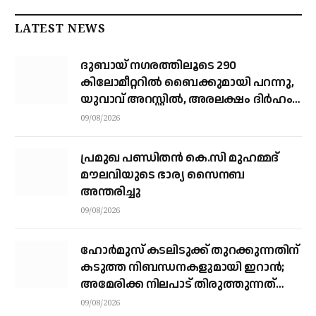
LATEST NEWS
ദുബായ് ന​ഗരത്തിലൂടെ 290
കിലോമീറ്ററില്‍ ബൈക്കുമായി പറന്നു,
യുവാവ് അറസ്റ്റിൽ, അരലക്ഷം ദിർഹം
പിഴ
09/08/2026
പ്രമുഖ പണ്ഡിതൻ കെ.സി മുഹമ്മദ്
മൗലവിയുടെ ഭാര്യ സൈനബ
അന്തരിച്ചു
09/08/2026
ഹോര്‍മുസ് കടലിടുക്ക് തുറക്കുന്നതിന്
കടുത്ത നിബന്ധനകളുമായി ഇറാന്‍;
അമേരിക്ക നിലപാട് തിരുത്തുന്നത്
വരെ തുറക്കില്ലെന്ന് കൗണ്‍സില്‍
09/08/2026