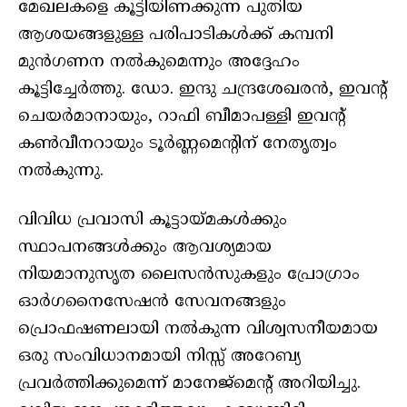
മേഖലകളെ കൂട്ടിയിണക്കുന്ന പുതിയ
ആശയങ്ങളുള്ള പരിപാടികൾക്ക് കമ്പനി
മുൻഗണന നൽകുമെന്നും അദ്ദേഹം
കൂട്ടിച്ചേർത്തു. ഡോ. ഇന്ദു ചന്ദ്രശേഖരൻ, ഇവന്റ്
ചെയർമാനായും, റാഫി ബീമാപള്ളി ഇവന്റ്
കൺവീനറായും ടൂർണ്ണമെന്റിന് നേതൃത്വം
നൽകുന്നു.
വിവിധ പ്രവാസി കൂട്ടായ്മകൾക്കും
സ്ഥാപനങ്ങൾക്കും ആവശ്യമായ
നിയമാനുസൃത ലൈസൻസുകളും പ്രോഗ്രാം
ഓർഗനൈസേഷൻ സേവനങ്ങളും
പ്രൊഫഷണലായി നൽകുന്ന വിശ്വസനീയമായ
ഒരു സംവിധാനമായി നിസ്സ് അറേബ്യ
പ്രവർത്തിക്കുമെന്ന് മാനേജ്മെന്റ് അറിയിച്ചു.