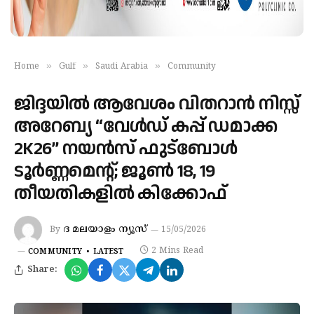
»
»
»
Home
Gulf
Saudi Arabia
Community
ജിദ്ദയിൽ ആവേശം വിതറാൻ നിസ്സ്
അറേബ്യ “വേൾഡ് കപ്പ് ഡമാക്ക
2K26” നയൻസ് ഫുട്ബോൾ
ടൂർണ്ണമെന്റ്; ജൂൺ 18, 19
തീയതികളിൽ കിക്കോഫ്
ദ മലയാളം ന്യൂസ്
By
15/05/2026
2 Mins Read
COMMUNITY
LATEST
Share: