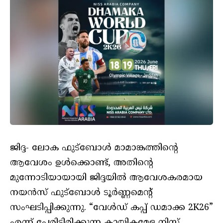
ജിദ്ദ- ലോക ഫുട്ബോൾ മാമാങ്കത്തിന്റെ
ആവേശം ഉൾക്കൊണ്ട്, അതിന്റെ
മുന്നോടിയായായി ജിദ്ദയിൽ ആവേശകരമായ
നയൻസ് ഫുട്ബോൾ ടൂർണ്ണമെന്റ്
സംഘടിപ്പിക്കുന്നു. “വേൾഡ് കപ്പ് ഡമാക്ക 2K26”
എന്ന് പേരിട്ടിരിക്കുന്ന കായികമേള നിസ്സ്