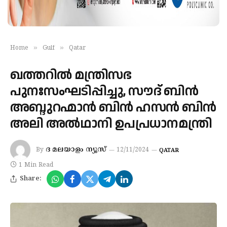
»
»
Home
Gulf
Qatar
ഖത്തറില്‍ മന്ത്രിസഭ
പുനഃസംഘടിപ്പിച്ചു, സൗദ് ബിന്‍
അബ്ദുറഹ്മാന്‍ ബിന്‍ ഹസന്‍ ബിന്‍
അലി അല്‍ഥാനി ഉപപ്രധാനമന്ത്രി
ദ മലയാളം ന്യൂസ്
By
12/11/2024
QATAR
1 Min Read
Share: