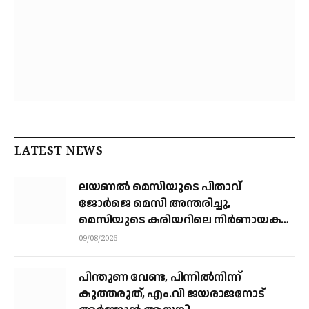
LATEST NEWS
ലയണൽ മെസിയുടെ പിതാവ്
ജോർജെ മെസി അന്തരിച്ചു, ​
മെസിയുടെ കരിയറിലെ നിർണായക
ശക്തി
09/08/2026
പിന്തുണ വേണ്ട, പിന്നിൽനിന്ന്
കുത്തരുത്, എം.വി ജയരാജനോട്