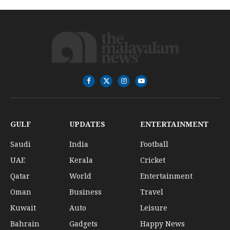
Facebook
X
Instagram
YouTube
(Twitter)
GULF
UPDATES
ENTERTAINMENT
Saudi
India
Football
UAE
Kerala
Cricket
Qatar
World
Entertainment
Oman
Business
Travel
Kuwait
Auto
Leisure
Bahrain
Gadgets
Happy News