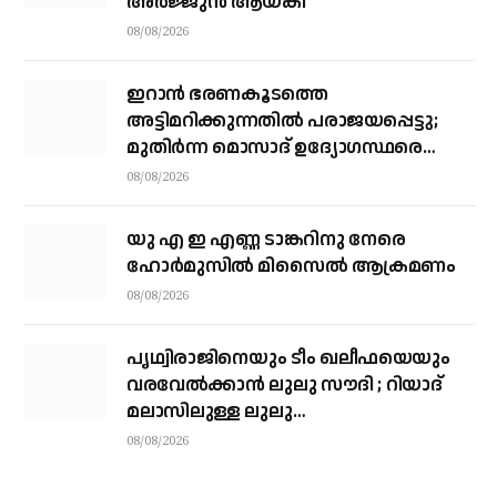
അർജ്ജുൻ ആയങ്കി
08/08/2026
ഇറാന്‍ ഭരണകൂടത്തെ
അട്ടിമറിക്കുന്നതില്‍ പരാജയപ്പെട്ടു;
മുതിര്‍ന്ന മൊസാദ് ഉദ്യോഗസ്ഥരെ
പിരിച്ചുവിട്ടു
08/08/2026
യു എ ഇ എണ്ണ ടാങ്കറിനു നേരെ
ഹോര്‍മുസില്‍ മിസൈല്‍ ആക്രമണം
08/08/2026
പൃഥ്വിരാജിനെയും ടീം ഖലീഫയെയും
വരവേല്‍ക്കാന്‍ ലുലു സൗദി ; റിയാദ്
മലാസിലുള്ള ലുലു
ഹൈപ്പര്‍മാര്‍ക്കറ്റിലാണ് സംഘം
08/08/2026
എത്തുന്നത്