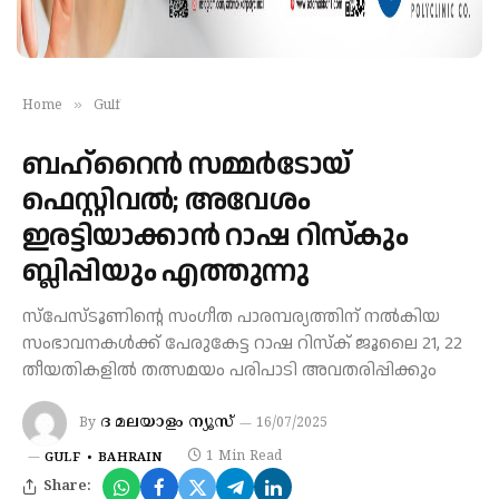
»
Home
Gulf
ബഹ്റൈൻ സമ്മർടോയ്
ഫെസ്റ്റിവൽ; അവേശം
ഇരട്ടിയാക്കാൻ റാഷ റിസ്കും
ബ്ലിപ്പിയും എത്തുന്നു
സ്‌പേസ്‌ടൂണിന്റെ സംഗീത പാരമ്പര്യത്തിന് നൽകിയ
സംഭാവനകൾക്ക് പേരുകേട്ട റാഷ റിസ്‌ക് ജൂലൈ 21, 22
തീയതികളിൽ തത്സമയം പരിപാടി അവതരിപ്പിക്കും
ദ മലയാളം ന്യൂസ്
By
16/07/2025
1 Min Read
GULF
BAHRAIN
Share: