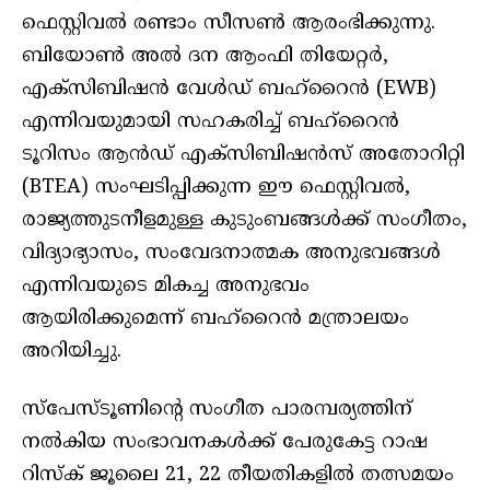
ഫെസ്റ്റിവൽ രണ്ടാം സീസൺ ആരംഭിക്കുന്നു.
ബിയോൺ അൽ ദന ആംഫി തിയേറ്റർ,
എക്സിബിഷൻ വേൾഡ് ബഹ്‌റൈൻ (EWB)
എന്നിവയുമായി സഹകരിച്ച് ബഹ്‌റൈൻ
ടൂറിസം ആൻഡ് എക്സിബിഷൻസ് അതോറിറ്റി
(BTEA) സംഘടിപ്പിക്കുന്ന ഈ ഫെസ്റ്റിവൽ,
രാജ്യത്തുടനീളമുള്ള കുടുംബങ്ങൾക്ക് സംഗീതം,
വിദ്യാഭ്യാസം, സംവേദനാത്മക അനുഭവങ്ങൾ
എന്നിവയുടെ മികച്ച അനുഭവം
ആയിരിക്കുമെന്ന് ബഹ്റൈൻ മന്ത്രാലയം
അറിയിച്ചു.
സ്‌പേസ്‌ടൂണിന്റെ സംഗീത പാരമ്പര്യത്തിന്
നൽകിയ സംഭാവനകൾക്ക് പേരുകേട്ട റാഷ
റിസ്‌ക് ജൂലൈ 21, 22 തീയതികളിൽ തത്സമയം