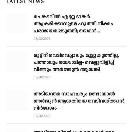
LATEST NEWS
ചെങ്കടലില്‍ എണ്ണ ടാങ്കര്‍
ആക്രമിക്കാനുള്ള ഹൂത്തി നീക്കം
പരാജയപ്പെടുത്തി; യെമൻ
സംഘർഷത്തിലേക്ക് നീങ്ങുന്നുവെന്ന്
08/08/2026
യു.എൻ മുന്നറിയിപ്പ്
മുട്ടിന് വെടിവെച്ചാലും മുട്ടുകുത്തില്ല,
ചത്താലും ഭയപ്പാടില്ല- വെല്ലുവിളിച്ച്
വീണ്ടും അർജ്ജുൻ ആയങ്കി
07/08/2026
അടിയന്തര സാഹചര്യം ഉണ്ടായാല്‍
അര്‍ജുന്‍ ആയങ്കിയെ വെടിവയ്ക്കാന്‍
നിര്‍ദേശം
07/08/2026