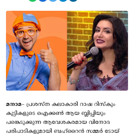
മനാമ
– പ്രശസ്ത കലാകാരി റാഷ റിസ്‌കും
കുട്ടികളുടെ ഐക്കൺ ആയ ബ്ലിപ്പിയും
പങ്കെടുക്കുന്ന ആവേശകരമായ വിനോദ
പരിപാടികളുമായി ബഹ്‌റൈൻ സമ്മർ ടോയ്