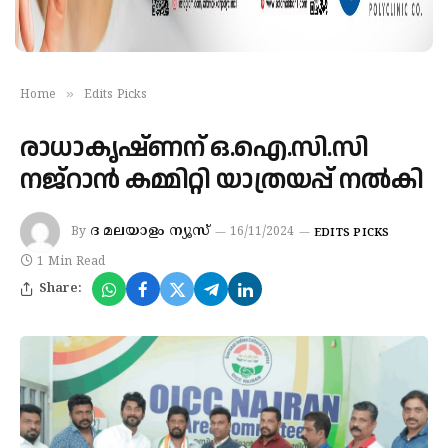
»
Home
Edits Picks
രാധാകൃഷ്ണന്‌ ഒ.ഐ.സി.സി
നജ്‌റാൻ കമ്മിറ്റി യാത്രയപ്പ്‌ നൽകി
ദ മലയാളം ന്യൂസ്
By
16/11/2024
EDITS PICKS
1 Min Read
Share: