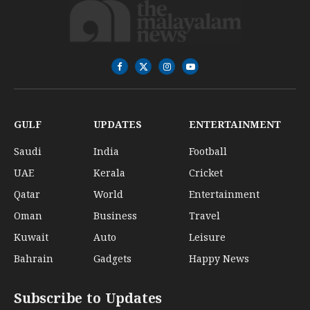
Facebook
X
Instagram
YouTube
(Twitter)
GULF
UPDATES
ENTERTAINMENT
Saudi
India
Football
UAE
Kerala
Cricket
Qatar
World
Entertainment
Oman
Business
Travel
Kuwait
Auto
Leisure
Bahrain
Gadgets
Happy News
Subscribe to Updates