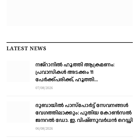
LATEST NEWS
നജ്‌റാനില്‍ ഹൂത്തി ആക്രമണം:
പ്രവാസികള്‍ അടക്കം 11
പേർക്ക്പരിക്ക്, ഹൂത്തി
ആക്രമണത്തില്‍ 17 യെമന്‍
07/08/2026
സൈനികര്‍ കൊല്ലപ്പെട്ടു
ദുബായിൽ പാസ്‌പോർട്ട് സേവനങ്ങൾ
വേഗത്തിലാക്കും: പുതിയ കോൺസൽ
ജനറൽ ഡോ. ഇ. വിഷ്ണുവർധൻ റെഡ്ഡി
06/08/2026