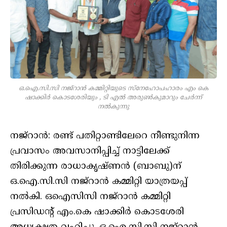
ഒ.ഐ.സി.സി നജ്‌റാൻ കമ്മിറ്റിയുടെ സ്നേഹോപഹാരം എം കെ
ഷാക്കിർ കൊടശേരിയും , ടി എൽ അരുൺകുമാറും ചേർന്ന്
നൽകുന്നു
നജ്‌റാൻ: രണ്ട്‌ പതിറ്റാണ്ടിലേറെ നീണ്ടുനിന്ന
പ്രവാസം അവസാനിപ്പിച്ച്‌ നാട്ടിലേക്ക്
തിരിക്കുന്ന രാധാകൃഷ്ണൻ (ബാബു)ന്‌
ഒ.ഐ.സി.സി നജ്റാൻ കമ്മിറ്റി യാത്രയപ്പ്
നൽകി. ഒഐസിസി നജ്റാൻ കമ്മിറ്റി
പ്രസിഡന്റ് എം.കെ ഷാക്കിർ കൊടശേരി