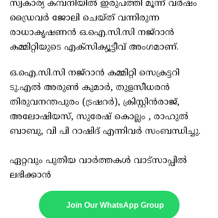
സ്വകാര്യ കമ്പനിയിൽ ഇരുപത്തി മൂന്ന് വർഷം
ഡ്രൈവർ ജോലി ചെയ്ത്‌ വന്നിരുന്ന
രാധാകൃഷണൻ ഒ.ഐ.സി.സി നജ്റാൻ
കമ്മിറ്റിയുടെ എക്സിക്യൂട്ടീവ് അംഗമാണ്‌.
ഒ.ഐ.സി.സി നജ്റാൻ കമ്മിറ്റി സെക്രട്ടറി
ടു.എൽ അരുൺ കുമാർ, തുളസീധരൻ
തിരുവനന്തപുരം (ട്രഷറർ), ക്രിസ്റ്റിൻരാജ്,
അലോഷിയസ്, സുരേഷ് കൊല്ലം , രാഹുൽ
ബാബു, വി പി റാഷിദ്‌ എന്നിവർ സംബന്ധിച്ചു.
ഏറ്റവും പുതിയ വാർത്തകൾ വാട്സാപ്പിൽ
ലഭിക്കാൻ
Join Our WhatsApp Group