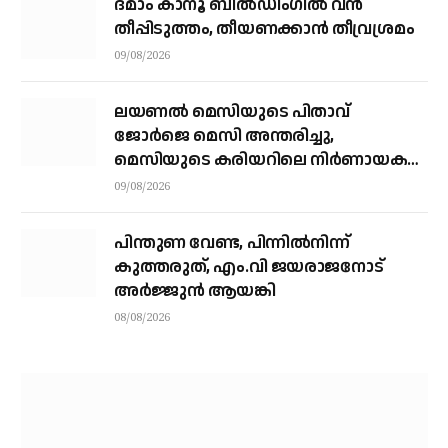
ദമാം കാനൂ ബിൽഡിംഗിൽ വൻ
തീപ്പിടുത്തം, തീയണക്കാൻ തീവ്രശ്രമം
09/08/2026
ലയണൽ മെസിയുടെ പിതാവ്
ജോർജെ മെസി അന്തരിച്ചു, ​
മെസിയുടെ കരിയറിലെ നിർണായക
ശക്തി
09/08/2026
പിന്തുണ വേണ്ട, പിന്നിൽനിന്ന്
കുത്തരുത്, എം.വി ജയരാജനോട്
അർജ്ജുൻ ആയങ്കി
08/08/2026