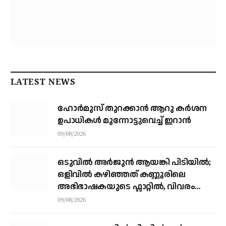
LATEST NEWS
ഹോർമുസ് തുറക്കാൻ ആറു കർശന
ഉപാധികൾ മുന്നോട്ടുവെച്ച് ഇറാൻ
09/08/2026
ഒടുവിൽ അർജുൻ ആയങ്കി പിടിയിൽ;
ഒളിവിൽ കഴിഞ്ഞത് കണ്ണൂരിലെ
അഭിഭാഷകയുടെ ഫ്ലാറ്റിൽ, വിവരം
നൽകിയത് ഓട്ടോ ഡ്രൈവർ
09/08/2026