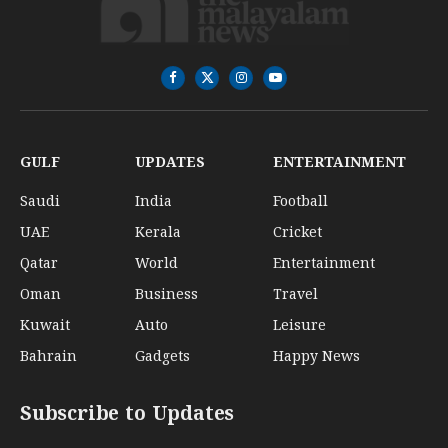
Facebook
X
Instagram
YouTube
(Twitter)
GULF
UPDATES
ENTERTAINMENT
Saudi
India
Football
UAE
Kerala
Cricket
Qatar
World
Entertainment
Oman
Business
Travel
Kuwait
Auto
Leisure
Bahrain
Gadgets
Happy News
Subscribe to Updates