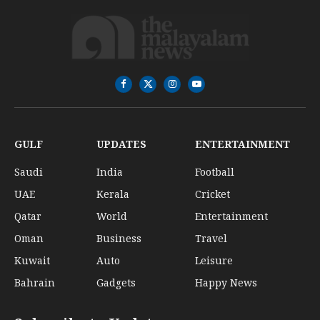
Facebook
X
Instagram
YouTube
(Twitter)
GULF
UPDATES
ENTERTAINMENT
Saudi
India
Football
UAE
Kerala
Cricket
Qatar
World
Entertainment
Oman
Business
Travel
Kuwait
Auto
Leisure
Bahrain
Gadgets
Happy News