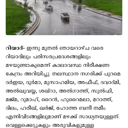
റിയാദ്-
ഇന്നു മുതല്‍ ഞായറാഴ്ച വരെ
റിയാദിലും പരിസരപ്രദേശങ്ങളിലും
മഴയുണ്ടാകുമെന്ന് കാലാവസ്ഥ നിരീക്ഷണ
കേന്ദ്രം അറിയിച്ചു. തലസ്ഥാന നഗരിക്ക് പുറമെ
ദര്‍ഇയ, ദുര്‍മാ, മുസാഹമിയ, അഫീഫ്, ദവാദ്മി,
അല്‍ഖുവയ്യ, ശഖ്‌റാ, അല്‍ഗാത്ത്, സുല്‍ഫി,
മജ്മ, റുമാഹ്, റൈന്‍, ഹുറൈമലാ, മറാത്ത്,
ദിലം, ഹരീഖ്, ഖര്‍ജ്, ഹോത്ത ബനീ തമീം
എന്നിവിടങ്ങളിലുമാണ് മഴക്ക് സാധ്യതയുള്ളത്.
വെള്ളക്കെട്ടുകളും അരുവികളുമുള്ള