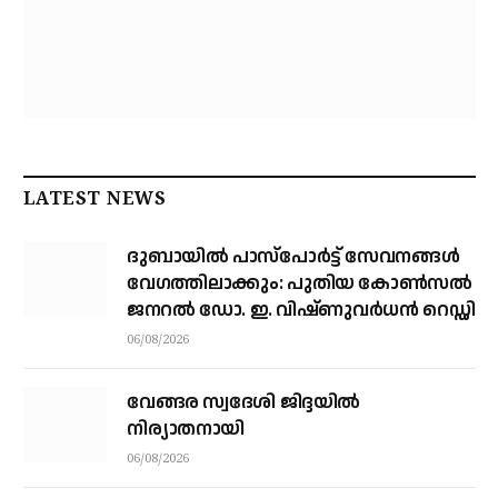
LATEST NEWS
ദുബായിൽ പാസ്‌പോർട്ട് സേവനങ്ങൾ
വേഗത്തിലാക്കും: പുതിയ കോൺസൽ
ജനറൽ ഡോ. ഇ. വിഷ്ണുവർധൻ റെഡ്ഡി
06/08/2026
വേങ്ങര സ്വദേശി ജിദ്ദയിൽ
നിര്യാതനായി
06/08/2026