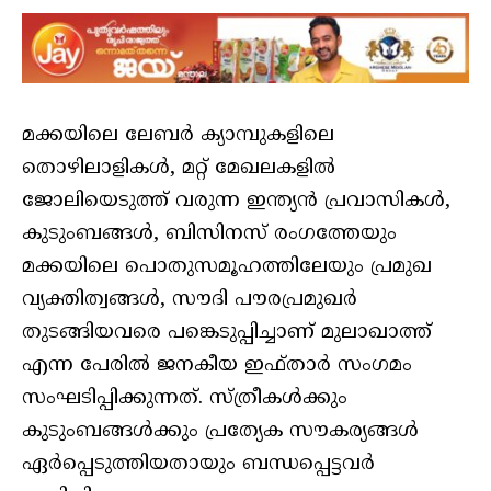
മക്കയിലെ ലേബർ ക്യാമ്പുകളിലെ
തൊഴിലാളികൾ, മറ്റ് മേഖലകളിൽ
ജോലിയെടുത്ത് വരുന്ന ഇന്ത്യൻ പ്രവാസികൾ,
കുടുംബങ്ങൾ, ബിസിനസ് രംഗത്തേയും
മക്കയിലെ പൊതുസമൂഹത്തിലേയും പ്രമുഖ
വ്യക്തിത്വങ്ങൾ, സൗദി പൗരപ്രമുഖർ
തുടങ്ങിയവരെ പങ്കെടുപ്പിച്ചാണ് മുലാഖാത്ത്
എന്ന പേരിൽ ജനകീയ ഇഫ്താർ സംഗമം
സംഘടിപ്പിക്കുന്നത്. സ്ത്രീകൾക്കും
കുടുംബങ്ങൾക്കും പ്രത്യേക സൗകര്യങ്ങൾ
ഏർപ്പെടുത്തിയതായും ബന്ധപ്പെട്ടവർ