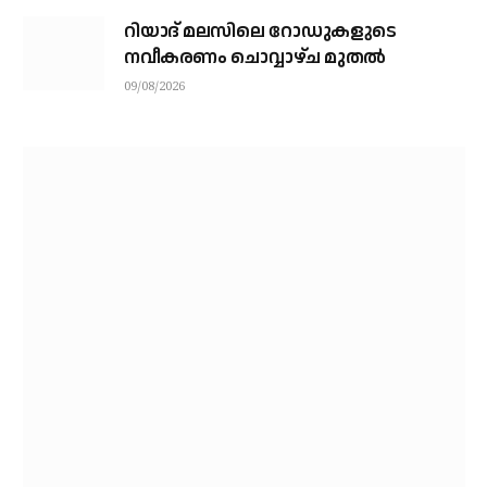
റിയാദ് മലസിലെ റോഡുകളുടെ
നവീകരണം ചൊവ്വാഴ്ച മുതല്‍
09/08/2026