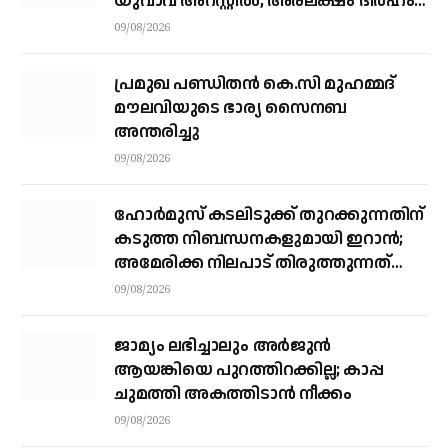
യുവാവ് അറസ്റ്റിൽ, അരലക്ഷം ദിർഹം
പിഴ
09/08/2026
പ്രമുഖ പണ്ഡിതൻ കെ.സി മുഹമ്മദ്
മൗലവിയുടെ ഭാര്യ സൈനബ
അന്തരിച്ചു
09/08/2026
ഹോര്‍മുസ് കടലിടുക്ക് തുറക്കുന്നതിന്
കടുത്ത നിബന്ധനകളുമായി ഇറാന്‍;
അമേരിക്ക നിലപാട് തിരുത്തുന്നത്
വരെ തുറക്കില്ലെന്ന് കൗണ്‍സില്‍
09/08/2026
ജാമ്യം ലഭിച്ചാലും അര്‍ജുന്‍
ആയങ്കിയെ പുറത്തിറക്കില്ല; കാപ്പ
ചുമത്തി അകത്തിടാന്‍ നീക്കം
09/08/2026