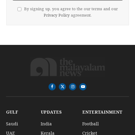
By signing up, you agree to the our terms and our
Privacy Policy
agreement.
Facebook
X
Instagram
YouTube
(Twitter)
GULF
UPDATES
ENTERTAINMENT
Saudi
India
Football
UAE
Kerala
Cricket