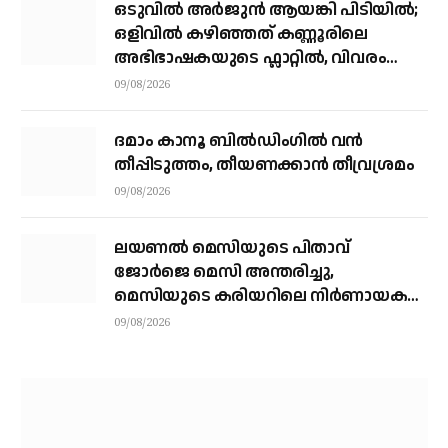
ഒടുവിൽ അർജുൻ ആയങ്കി പിടിയിൽ;
ഒളിവിൽ കഴിഞ്ഞത് കണ്ണൂരിലെ
അഭിഭാഷകയുടെ ഫ്ലാറ്റിൽ, വിവരം
നൽകിയത് ഓട്ടോ ഡ്രൈവർ
09/08/2026
ദമാം കാനൂ ബിൽഡിംഗിൽ വൻ
തീപ്പിടുത്തം, തീയണക്കാൻ തീവ്രശ്രമം
09/08/2026
ലയണൽ മെസിയുടെ പിതാവ്
ജോർജെ മെസി അന്തരിച്ചു, ​
മെസിയുടെ കരിയറിലെ നിർണായക
ശക്തി
09/08/2026