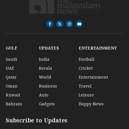
Facebook
X
Instagram
YouTube
(Twitter)
GULF
UPDATES
ENTERTAINMENT
Saudi
India
Football
UAE
Kerala
Cricket
Qatar
World
Entertainment
Oman
Business
Travel
Kuwait
Auto
Leisure
Bahrain
Gadgets
Happy News
Subscribe to Updates