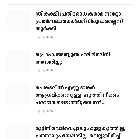
ത്രികക്ഷി പ്രതിരോധ കരാര്‍ നാറ്റോ
പ്രതിബദ്ധതകള്‍ക്ക് വിരുദ്ധമല്ലെന്ന്
തുര്‍ക്കി
08/08/2026
പ്രൊഫ. അബ്ദുൽ ഹമീദ് മദീനി
അന്തരിച്ചു
08/08/2026
ചെങ്കടലില്‍ എണ്ണ ടാങ്കര്‍
ആക്രമിക്കാനുള്ള ഹൂത്തി നീക്കം
പരാജയപ്പെടുത്തി; യെമൻ
സംഘർഷത്തിലേക്ക് നീങ്ങുന്നുവെന്ന്
08/08/2026
യു.എൻ മുന്നറിയിപ്പ്
മുട്ടിന് വെടിവെച്ചാലും മുട്ടുകുത്തില്ല,
ചത്താലും ഭയപ്പാടില്ല- വെല്ലുവിളിച്ച്