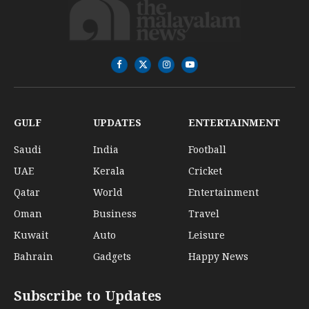
Facebook
X
Instagram
YouTube
(Twitter)
GULF
UPDATES
ENTERTAINMENT
Saudi
India
Football
UAE
Kerala
Cricket
Qatar
World
Entertainment
Oman
Business
Travel
Kuwait
Auto
Leisure
Bahrain
Gadgets
Happy News
Subscribe to Updates