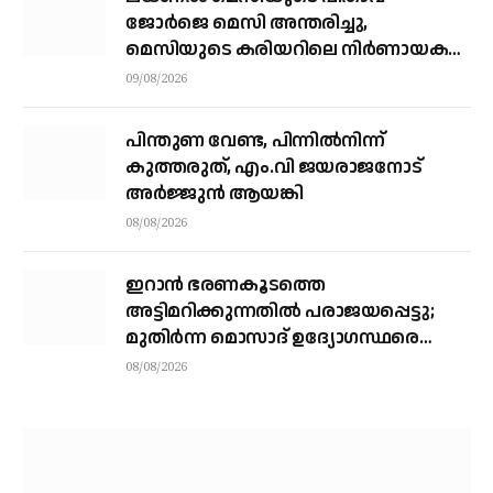
ജോർജെ മെസി അന്തരിച്ചു, ​
മെസിയുടെ കരിയറിലെ നിർണായക
ശക്തി
09/08/2026
പിന്തുണ വേണ്ട, പിന്നിൽനിന്ന്
കുത്തരുത്, എം.വി ജയരാജനോട്
അർജ്ജുൻ ആയങ്കി
08/08/2026
ഇറാന്‍ ഭരണകൂടത്തെ
അട്ടിമറിക്കുന്നതില്‍ പരാജയപ്പെട്ടു;
മുതിര്‍ന്ന മൊസാദ് ഉദ്യോഗസ്ഥരെ
പിരിച്ചുവിട്ടു
08/08/2026