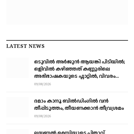
LATEST NEWS
ഒടുവിൽ അർജുൻ ആയങ്കി പിടിയിൽ;
ഒളിവിൽ കഴിഞ്ഞത് കണ്ണൂരിലെ
അഭിഭാഷകയുടെ ഫ്ലാറ്റിൽ, വിവരം
നൽകിയത് ഓട്ടോ ഡ്രൈവർ
09/08/2026
ദമാം കാനൂ ബിൽഡിംഗിൽ വൻ
തീപ്പിടുത്തം, തീയണക്കാൻ തീവ്രശ്രമം
09/08/2026
ലയണൽ മെസിയുടെ പിതാവ്