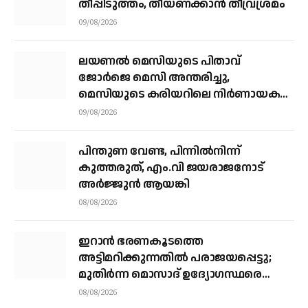
തീപ്പിടുത്തം, തീയണക്കാൻ തീവ്രശ്രമം
09/08/2026
ലയണൽ മെസിയുടെ പിതാവ്
ജോർജെ മെസി അന്തരിച്ചു, ​
മെസിയുടെ കരിയറിലെ നിർണായക
ശക്തി
09/08/2026
പിന്തുണ വേണ്ട, പിന്നിൽനിന്ന്
കുത്തരുത്, എം.വി ജയരാജനോട്
അർജ്ജുൻ ആയങ്കി
08/08/2026
ഇറാന്‍ ഭരണകൂടത്തെ
അട്ടിമറിക്കുന്നതില്‍ പരാജയപ്പെട്ടു;
മുതിര്‍ന്ന മൊസാദ് ഉദ്യോഗസ്ഥരെ
പിരിച്ചുവിട്ടു
08/08/2026