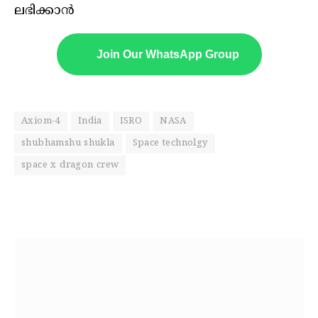
ലഭിക്കാൻ
Join Our WhatsApp Group
Axiom-4
India
ISRO
NASA
shubhamshu shukla
Space technolgy
space x dragon crew