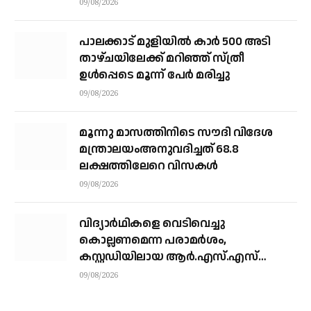
നാവികസേനയെത്തിയിട്ടും രക്ഷയില്ല;
09/08/2026
നാളെയും തിരച്ചില്‍ തുടരും
പാലക്കാട് മുളിയിൽ കാർ 500 അടി
താഴ്ചയിലേക്ക് മറിഞ്ഞ് സ്ത്രീ
ഉൾപ്പെടെ മൂന്ന് പേർ മരിച്ചു
09/08/2026
മൂന്നു മാസത്തിനിടെ സൗദി വിദേശ
മന്ത്രാലയംഅനുവദിച്ചത് 68.8
ലക്ഷത്തിലേറെ വിസകള്‍
09/08/2026
വിദ്യാർഥികളെ വെടിവെച്ചു
കൊല്ലണമെന്ന പരാമർശം,
കസ്റ്റഡിയിലായ ആർ.എസ്.എസ്
നേതാവ് മോഹൻദാസിനെ ഉടൻ
09/08/2026
തിരുവനന്തപുരത്തേക്ക്
കൊണ്ടുപോകും