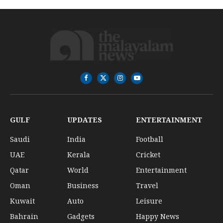
Facebook
X
Instagram
YouTube
(Twitter)
GULF
UPDATES
ENTERTAINMENT
Saudi
India
Football
UAE
Kerala
Cricket
Qatar
World
Entertainment
Oman
Business
Travel
Kuwait
Auto
Leisure
Bahrain
Gadgets
Happy News