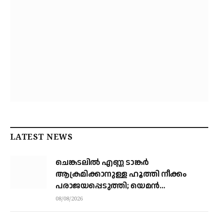
LATEST NEWS
ചെങ്കടലില്‍ എണ്ണ ടാങ്കര്‍
ആക്രമിക്കാനുള്ള ഹൂത്തി നീക്കം
പരാജയപ്പെടുത്തി; യെമൻ
സംഘർഷത്തിലേക്ക് നീങ്ങുന്നുവെന്ന്
08/08/2026
യു.എൻ മുന്നറിയിപ്പ്