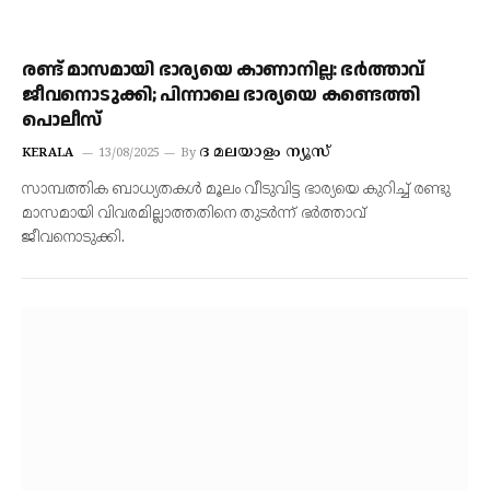
രണ്ട് മാസമായി ഭാര്യയെ കാണാനില്ല: ഭർത്താവ്
ജീവനൊടുക്കി; പിന്നാലെ ഭാര്യയെ കണ്ടെത്തി
പൊലീസ്
ദ മലയാളം ന്യൂസ്
KERALA
13/08/2025
By
സാമ്പത്തിക ബാധ്യതകൾ മൂലം വീടുവിട്ട ഭാര്യയെ കുറിച്ച് രണ്ടു
മാസമായി വിവരമില്ലാത്തതിനെ തുടർന്ന് ഭർത്താവ്
ജീവനൊടുക്കി.