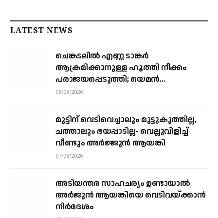
LATEST NEWS
ചെങ്കടലില്‍ എണ്ണ ടാങ്കര്‍
ആക്രമിക്കാനുള്ള ഹൂത്തി നീക്കം
പരാജയപ്പെടുത്തി; യെമൻ
സംഘർഷത്തിലേക്ക് നീങ്ങുന്നുവെന്ന്
08/08/2026
യു.എൻ മുന്നറിയിപ്പ്
മുട്ടിന് വെടിവെച്ചാലും മുട്ടുകുത്തില്ല,
ചത്താലും ഭയപ്പാടില്ല- വെല്ലുവിളിച്ച്
വീണ്ടും അർജ്ജുൻ ആയങ്കി
07/08/2026
അടിയന്തര സാഹചര്യം ഉണ്ടായാല്‍
അര്‍ജുന്‍ ആയങ്കിയെ വെടിവയ്ക്കാന്‍
നിര്‍ദേശം