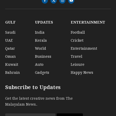
Facebook
X
Instagram
YouTube
(Twitter)
GULF
UPDATES
ENTERTAINMENT
Saudi
India
Football
UAE
Kerala
Cricket
Qatar
World
Entertainment
Oman
Business
Travel
Kuwait
Auto
Leisure
Bahrain
Gadgets
Happy News
Subscribe to Updates
Get the latest creative news from The
Malayalam News..