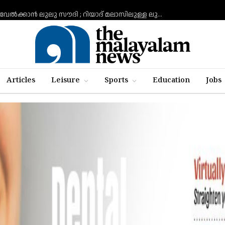
പൃഥ്വിരാജിനെയും ടീം ഖലീഫയെയും വരവേല്‍ക്കാന്‍ ലുലു സൗദി ; റിയാദ് മലാസിലുള്ള ലുലു ഹൈപ്പര്‍മാര്‍ക്കറ്റിലാണ് സംഘം എത്തുന്നത്
Articles
Leisure
Sports
Education
Jobs