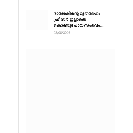
രാജേഷിന്റെ മൃതദേഹം
ഫ്രീസർ ഇല്ലാതെ
കൊണ്ടുപോയ സംഭവം:
പയ്യന്നൂർ തഹസിൽദാറിനെ
08/08/2026
സസ്പെൻഡ് ചെയ്യാൻ
നിർദ്ദേശം