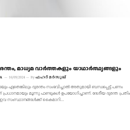
രന്തം, മാധ്യമ വാർത്തകളും യാഥാർത്ഥ്യങ്ങളും
ഫഹദ് മർസൂഖ്
A
16/09/2024
By
െയും ഏതെങ്കിലും ദുരന്തം സംഭവിച്ചാൽ അതുമായി ബന്ധപ്പെട്ട് പണം
ത് പ്രധാനമായും മൂന്നു ഫണ്ടുകൾ ഉപയോഗിച്ചാണ്. ദേശീയ ദുരന്ത പ്ര
 (ഇവ സംസ്ഥാനങ്ങൾക്ക് കൈമാറി…