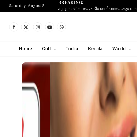
BREAKING:
Saturday, August 8
Facebook
X
Instagram
YouTube
WhatsApp
(Twitter)
Home
Gulf
India
Kerala
World