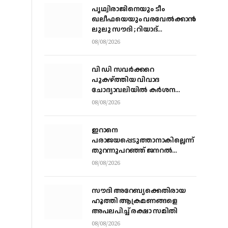
പൃഥ്വിരാജിനെയും ടീം
ഖലീഫയെയും വരവേല്‍ക്കാന്‍
ലുലു സൗദി ; റിയാദ്
മലാസിലുള്ള ലുലു
08/08/2026
ഹൈപ്പര്‍മാര്‍ക്കറ്റിലാണ്
സംഘം എത്തുന്നത്
വി ഡി സവര്‍ക്കറെ
പുകഴ്ത്തിയ വിവാദ
ചോദ്യാവലിയില്‍ കര്‍ശന
നടപടിക്ക് നിര്‍ദേശം നല്‍കി
08/08/2026
വിദ്യാഭ്യാസ മന്ത്രി എന്‍
ഷംസുദ്ദീന്‍
ഇറാനെ
പരാജയപ്പെടുത്താനാകില്ലെന്ന്
തുറന്നുപറഞ്ഞ് ജനറല്‍
കെയ്ന്‍; യുദ്ധത്തില്‍ നിന്ന്
08/08/2026
പുറത്തുകടക്കാന്‍
വഴികാണണമെന്നും ആവശ്യം
സൗദി അറേബ്യക്കെതിരായ
ഹൂത്തി ആക്രമണങ്ങളെ
അപലപിച്ച് രക്ഷാ സമിതി
08/08/2026