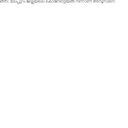
തി. മലപ്പുറം ജില്ലയിലെ കൊണ്ടോട്ടിയിൽ നിന്നാണ് അനൂസിനെ