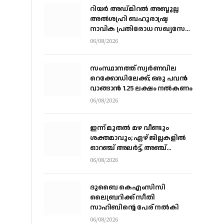
റിയര്‍ അഡ്മിറല്‍ അബ്ദുല്ല
അല്‍ശഹ്രി ബഹുരാഷ്ട്ര
നാവിക പ്രതിരോധ സഖ്യസേന
കമാന്‍ഡര്‍
06/08/2026
സംസ്ഥാനത്ത് സ്വര്‍ണവില
റെക്കോഡിലേക്ക്; ഒരു പവന്‍
വാങ്ങാന്‍ 1.25 ലക്ഷം നല്‍കണം
06/08/2026
ഇന്ന് മുതല്‍ മഴ വീണ്ടും
ശക്തമാവും; ഏഴ് ജില്ലകളില്‍
ഓറഞ്ച് അലര്‍ട്ട്, അഞ്ച്
താലൂക്കുകളില്‍ അവധി
06/08/2026
ദുബൈ കെഎംസിസി
ലൈബ്രറിക്ക് സീതി
സാഹിബിന്റെ പേര് നല്‍കി
06/08/2026