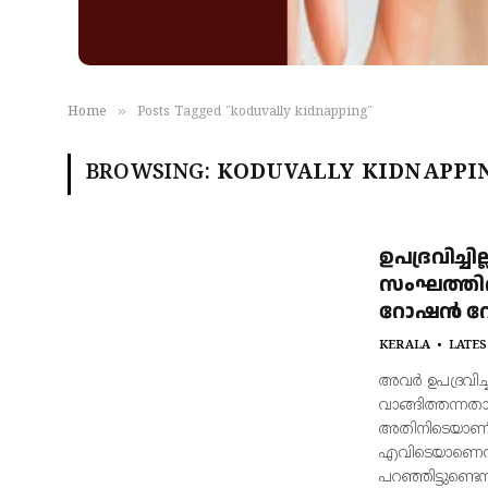
»
Home
Posts Tagged "koduvally kidnapping"
BROWSING:
KODUVALLY KIDNAPPI
ഉപദ്രവിച്ച
സംഘത്തിൽ
റോഷൻ 
KERALA
LATES
അവർ ഉപദ്രവിച്
വാങ്ങിത്തന്നത
അതിനിടെയാണ് ക
എവിടെയാണെന്ന്
പറഞ്ഞിട്ടുണ്ട