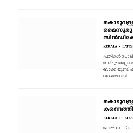
കൊടുവള്ളി
മൈസൂരുവി
സിൻഡിക്ക
KERALA
LATES
പ്രതികൾ പോലീസ
നേരിട്ടും അല്ലാ
ബാക്കിയുണ്ട്.
വ്യക്തമാക്കി.
കൊടുവള്ള
കണ്ടെത്ത
KERALA
LATES
കോഴിക്കോട് കൊ