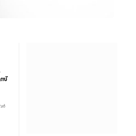
ൻ
സ്
അവർ