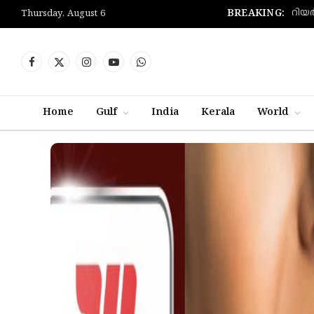
BREAKING:
Thursday, August 6
Facebook
X
Instagram
YouTube
WhatsApp
(Twitter)
Home
Gulf
India
Kerala
World