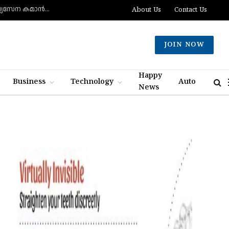
റിയര്‍ അഡ്മിറല്‍ അബ്ദുല്ല അല്‍ശഹ്രി ബഹുരാഷ്ട്ര നാവിക പ്രതിരോധ സഖ്യസേന കമാന്‍ഡര്‍
About Us
Contact Us
JOIN NOW
Happy
Business
Technology
Auto
News