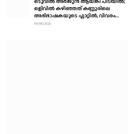
ഒടുവിൽ അർജുൻ ആയങ്കി പിടിയിൽ;
ഒളിവിൽ കഴിഞ്ഞത് കണ്ണൂരിലെ
അഭിഭാഷകയുടെ ഫ്ലാറ്റിൽ, വിവരം
നൽകിയത് ഓട്ടോ ഡ്രൈവർ
09/08/2026