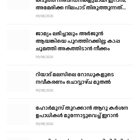
കടുത്ത നിബന്ധനകളുമായി ഇറാന്‍;
അമേരിക്ക നിലപാട് തിരുത്തുന്നത്
വരെ തുറക്കില്ലെന്ന് കൗണ്‍സില്‍
09/08/2026
ജാമ്യം ലഭിച്ചാലും അര്‍ജുന്‍
ആയങ്കിയെ പുറത്തിറക്കില്ല; കാപ്പ
ചുമത്തി അകത്തിടാന്‍ നീക്കം
09/08/2026
റിയാദ് മലസിലെ റോഡുകളുടെ
നവീകരണം ചൊവ്വാഴ്ച മുതല്‍
09/08/2026
ഹോർമുസ് തുറക്കാൻ ആറു കർശന
ഉപാധികൾ മുന്നോട്ടുവെച്ച് ഇറാൻ
09/08/2026