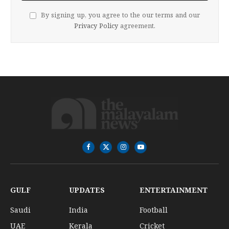
By signing up, you agree to the our terms and our
Privacy Policy
agreement.
Facebook
X
Instagram
YouTube
(Twitter)
GULF
UPDATES
ENTERTAINMENT
Saudi
India
Football
UAE
Kerala
Cricket