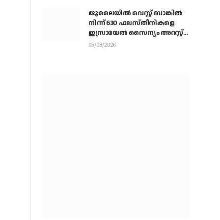
ജൂലൈയില്‍ വെസ്റ്റ് ബാങ്കില്‍
നിന്ന് 630 ഫലസ്തീനികളെ
ഇസ്രായേല്‍ സൈന്യം അറസ്റ്റ്
ചെയ്തു
05/08/2026