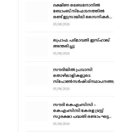
ദക്ഷിണ ലെബനോനില്‍
ബോംബ് സ്‌ഫോടനത്തില്‍
രണ്ട് ഇസ്രായിലി സൈനികര്‍
കൊല്ലപ്പെട്ടു; ഏഴുപേര്‍ക്ക്
05/08/2026
പരിക്ക്
പ്രൊഫ. പദ്മാവതി ഇസ്ഹാഖ്
അന്തരിച്ചു
05/08/2026
സൗദിയില്‍ പ്രവാസി
തൊഴിലാളികളുടെ
സ്‌പോണ്‍സര്‍ഷിപ്പ്സ്ഥാപനങ്ങളില്‍
നിന്ന് വ്യക്തികളിലേക്ക് മാറ്റാന്‍
05/08/2026
അനുമതി
സൗദി കെഎംസിസി –
കെഎംസിസി കേരള ട്രസ്റ്റ്
സുരക്ഷാ പദ്ധതി രണ്ടാം ഘട്ട
ആനുകൂല്യ വിതരണം
05/08/2026
വെള്ളിയാഴ്ച്ച കോഴിക്കോട്ട്