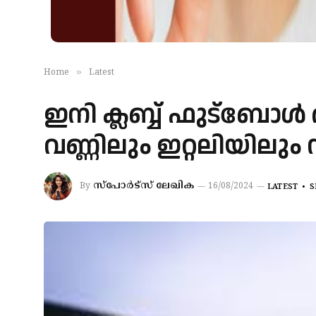
»
Home
Latest
ഇനി ക്ലബ്ബ് ഫുട്‌ബോള്
വണ്ണിലും ഇറ്റലിയിലും
സ്‌പോര്‍ട്‌സ് ലേഖിക
By
16/08/2024
LATEST
S