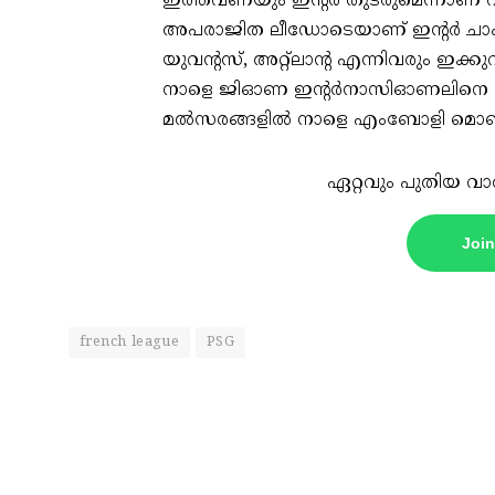
ഇത്തവണയും ഇന്റര്‍ തുടരുമെന്നാണ് റിപ
അപരാജിത ലീഡോടെയാണ് ഇന്റര്‍ ചാംപ്യ
യുവന്റസ്, അറ്റ്‌ലാന്റ എന്നിവരും ഇക്ക
നാളെ ജിഓണ ഇന്റര്‍നാസിഓണലിനെ നേരി
മല്‍സരങ്ങളില്‍ നാളെ എംബോളി മൊണ
ഏറ്റവും പുതിയ വാ
Joi
french league
PSG