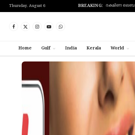
BREAKING:
Thursday, August 6
Facebook
X
Instagram
YouTube
WhatsApp
(Twitter)
Home
Gulf
India
Kerala
World