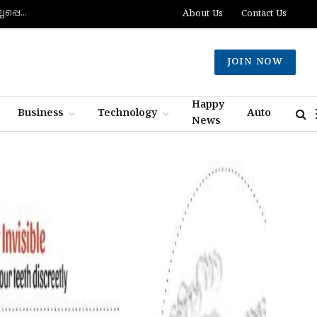
ദക്ഷിണ ലെബനോനില്‍ ബോംബ് സ്‌ഫോടനത്തില്‍ രണ്ട് ഇസ്രായിലി സൈനികര്‍ കൊല്ലപ്പെട്ടു; ഏഴുപേര്‍ക്ക് പരിക്ക്
About Us
Contact Us
JOIN NOW
Happy
Business
Technology
Auto
News