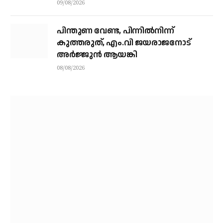
ശക്തി
09/08/2026
പിന്തുണ വേണ്ട, പിന്നിൽനിന്ന്
കുത്തരുത്, എം.വി ജയരാജനോട്
അർജ്ജുൻ ആയങ്കി
08/08/2026