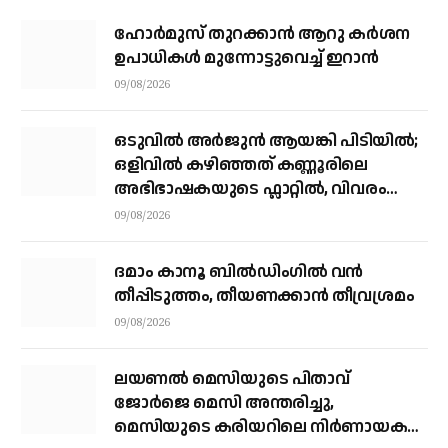
ഹോർമുസ് തുറക്കാൻ ആറു കർശന
ഉപാധികൾ മുന്നോട്ടുവെച്ച് ഇറാൻ
09/08/2026
ഒടുവിൽ അർജുൻ ആയങ്കി പിടിയിൽ;
ഒളിവിൽ കഴിഞ്ഞത് കണ്ണൂരിലെ
അഭിഭാഷകയുടെ ഫ്ലാറ്റിൽ, വിവരം
നൽകിയത് ഓട്ടോ ഡ്രൈവർ
09/08/2026
ദമാം കാനൂ ബിൽഡിംഗിൽ വൻ
തീപ്പിടുത്തം, തീയണക്കാൻ തീവ്രശ്രമം
09/08/2026
ലയണൽ മെസിയുടെ പിതാവ്
ജോർജെ മെസി അന്തരിച്ചു, ​
മെസിയുടെ കരിയറിലെ നിർണായക