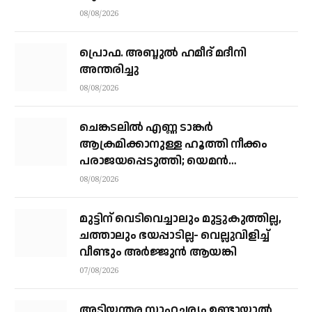
08/08/2026
പ്രൊഫ. അബ്ദുൽ ഹമീദ് മദീനി
അന്തരിച്ചു
08/08/2026
ചെങ്കടലില്‍ എണ്ണ ടാങ്കര്‍
ആക്രമിക്കാനുള്ള ഹൂത്തി നീക്കം
പരാജയപ്പെടുത്തി; യെമൻ
സംഘർഷത്തിലേക്ക് നീങ്ങുന്നുവെന്ന്
08/08/2026
യു.എൻ മുന്നറിയിപ്പ്
മുട്ടിന് വെടിവെച്ചാലും മുട്ടുകുത്തില്ല,
ചത്താലും ഭയപ്പാടില്ല- വെല്ലുവിളിച്ച്
വീണ്ടും അർജ്ജുൻ ആയങ്കി
07/08/2026
അടിയന്തര സാഹചര്യം ഉണ്ടായാല്‍