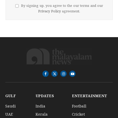
By signing up, you agree to the our terms and our
Privacy Policy
agreement.
Facebook
X
Instagram
YouTube
(Twitter)
GULF
UPDATES
ENTERTAINMENT
Saudi
India
Football
UAE
Kerala
Cricket