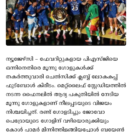
ന്യൂജേഴ്‌സി – ഫേവറിറ്റുകളായ പിഎസ്ജിയെ
ഒന്നിനെതിരെ മൂന്നു ഗോളുകൾക്ക്
തകർത്തുവാരി ചെൽസിക്ക് ക്ലബ്ബ് ലോകകപ്പ്
ഫുട്‌ബോൾ കിരീടം. മെറ്റ്‌ലൈഫ് സ്റ്റേഡിയത്തിൽ
നടന്ന ഫൈനലിൽ ആദ്യ പകുതിയിൽ നേടിയ
മൂന്നു ഗോളുകളാണ് നീലപ്പടയുടെ വിജയം
നിശ്ചയിച്ചത്. രണ്ട് ഗോളടിച്ചും ജോവോ
പെദ്രോയുടെ ഗോളിന് വഴിയൊരുക്കിയും
കോൾ പാമർ മിന്നിത്തിളങ്ങിയപ്പോൾ ബയേൺ