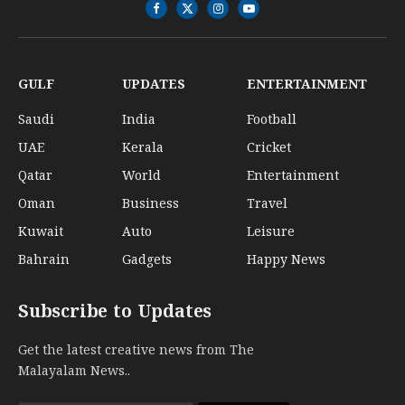
Facebook
X
Instagram
YouTube
(Twitter)
GULF
UPDATES
ENTERTAINMENT
Saudi
India
Football
UAE
Kerala
Cricket
Qatar
World
Entertainment
Oman
Business
Travel
Kuwait
Auto
Leisure
Bahrain
Gadgets
Happy News
Subscribe to Updates
Get the latest creative news from The
Malayalam News..