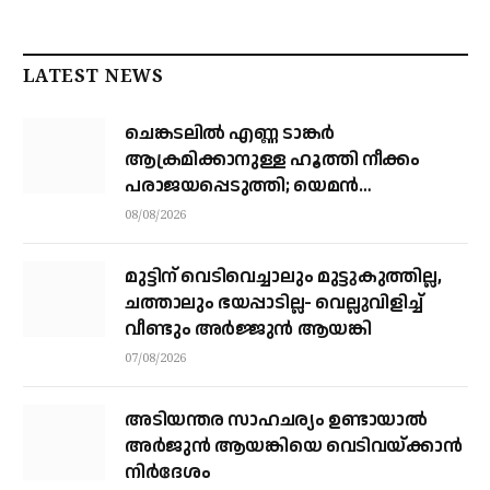
LATEST NEWS
ചെങ്കടലില്‍ എണ്ണ ടാങ്കര്‍
ആക്രമിക്കാനുള്ള ഹൂത്തി നീക്കം
പരാജയപ്പെടുത്തി; യെമൻ
സംഘർഷത്തിലേക്ക് നീങ്ങുന്നുവെന്ന്
08/08/2026
യു.എൻ മുന്നറിയിപ്പ്
മുട്ടിന് വെടിവെച്ചാലും മുട്ടുകുത്തില്ല,
ചത്താലും ഭയപ്പാടില്ല- വെല്ലുവിളിച്ച്
വീണ്ടും അർജ്ജുൻ ആയങ്കി
07/08/2026
അടിയന്തര സാഹചര്യം ഉണ്ടായാല്‍
അര്‍ജുന്‍ ആയങ്കിയെ വെടിവയ്ക്കാന്‍
നിര്‍ദേശം