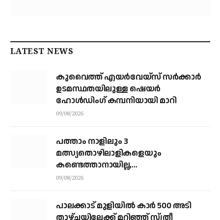
LATEST NEWS
കുവൈത്ത് എയര്‍വേയ്‌സ് സര്‍ക്കാര്‍
ഉടമസ്ഥതയിലുള്ള ഷെയര്‍
ഹോള്‍ഡിംഗ് കമ്പനിയായി മാറി
09/08/2026
പത്താം നാളിലും 3
മത്സ്യതൊഴിലാളികളെയും
കണ്ടെത്താനായില്ല,
നാവികസേനയെത്തിയിട്ടും രക്ഷയില്ല;
09/08/2026
നാളെയും തിരച്ചില്‍ തുടരും
പാലക്കാട് മുളിയിൽ കാർ 500 അടി
താഴ്ചയിലേക്ക് മറിഞ്ഞ് സ്ത്രീ