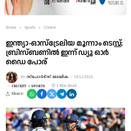
»
»
Home
Sports
Cricket
ഇന്ത്യാ-ഓസ്‌ട്രേലിയ മൂന്നാം ടെസ്റ്റ്;
ബ്രിസ്ബണില്‍ ഇന്ന് ഡ്യൂ ഓര്‍
ഡൈ പോര്
സ്‌പോര്‍ട്‌സ് ലേഖിക
By
18/12/2024
1 Min Read
CRICKET
SPORTS
Share: