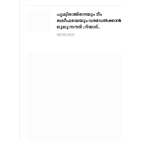
പൃഥ്വിരാജിനെയും ടീം
ഖലീഫയെയും വരവേല്‍ക്കാന്‍
ലുലു സൗദി ; റിയാദ്
മലാസിലുള്ള ലുലു
08/08/2026
ഹൈപ്പര്‍മാര്‍ക്കറ്റിലാണ്
സംഘം എത്തുന്നത്