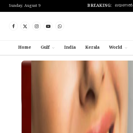
BREAKING:
Sunday, August 9
Facebook
X
Instagram
YouTube
WhatsApp
(Twitter)
Home
Gulf
India
Kerala
World