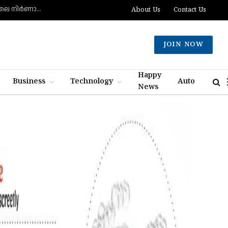
ലയണൽ മെസിയുടെ പിതാവ് ജോർജെ മെസി അന്തരിച്ചു, ​മെസിയുടെ കരിയറിലെ നിർണായക ശക്തി
About Us
Contact Us
JOIN NOW
Happy
Business
Technology
Auto
News