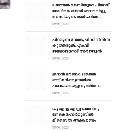
ലയണൽ മെസിയുടെ പിതാവ്
ജോർജെ മെസി അന്തരിച്ചു, ​
മെസിയുടെ കരിയറിലെ
നിർണായക ശക്തി
09/08/2026
പിന്തുണ വേണ്ട, പിന്നിൽനിന്ന്
കുത്തരുത്, എം.വി
ജയരാജനോട് അർജ്ജുൻ
ആയങ്കി
08/08/2026
ഇറാന്‍ ഭരണകൂടത്തെ
അട്ടിമറിക്കുന്നതില്‍
പരാജയപ്പെട്ടു; മുതിര്‍ന്ന
മൊസാദ് ഉദ്യോഗസ്ഥരെ
08/08/2026
പിരിച്ചുവിട്ടു
യു എ ഇ എണ്ണ ടാങ്കറിനു
നേരെ ഹോര്‍മുസില്‍
മിസൈല്‍ ആക്രമണം
08/08/2026