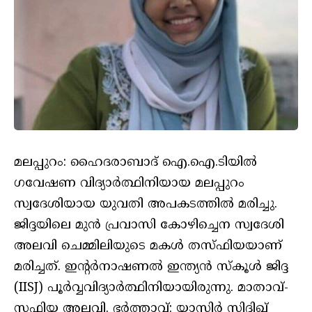
മലപ്പുറം: ഹൈദരാബാദ് ഐ.ഐ.ടിയിൽ
ഗവേഷണ വിദ്യാർത്ഥിനിയായ മലപ്പുറം
സ്വദേശിയായ യുവതി അപകടത്തിൽ മരിച്ചു.
ജിദ്ദയിലെ മുൻ പ്രവാസി കോഴിച്ചെന സ്വദേശി
അലവി ചെമ്മിലിയുടെ മകൾ തസ്ഫിയയാണ്
മരിച്ചത്. ഇന്റർനാഷണൽ ഇന്ത്യൻ സ്കൂൾ ജിദ്ദ
(IISJ) പൂർവ്വവിദ്യാർത്ഥിനിയായിരുന്നു. മാതാവ്-
സഫിയ അലവി. ഭർത്താവ്: യാസിർ സിദ്ദിഖ്