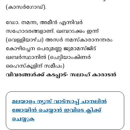
(കാസർഗോഡ്).
ഡോ. തമന്ന, അമീൻ എന്നിവർ
സഹോദരങ്ങളാണ്. ഖബറടക്കം ഇന്ന്
(വെള്ളിയാഴ്ച) അസർ നമസ്കാരാനന്തരം
കോഴിച്ചെന പെരുമണ്ണ ജുമാമസ്ജിദ്
ഖബർസ്ഥാനിൽ (ചെട്ടിയാംകിണർ
ഹൈസ്കൂളിന് സമീപം)
വിവരങ്ങൾക്ക് കടപ്പാട്- സലാഹ് കാരാടൻ
മലയാളം ന്യൂസ് വാട്സാപ്പ് ചാനലിൽ
ജോയിൻ ചെയ്യാൻ ഇവിടെ ക്ലിക്ക്
ചെയ്യുക