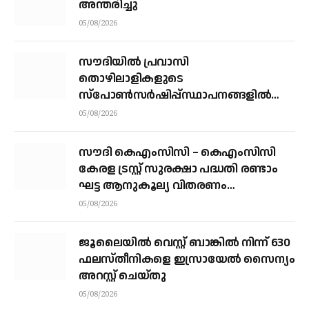
അന്തരിച്ചു
05/08/2026
സൗദിയില്‍ പ്രവാസി
തൊഴിലാളികളുടെ
സ്‌പോണ്‍സര്‍ഷിപ്പ്സ്ഥാപനങ്ങളില്‍
നിന്ന് വ്യക്തികളിലേക്ക് മാറ്റാന്‍
05/08/2026
അനുമതി
സൗദി കെഎംസിസി – കെഎംസിസി
കേരള ട്രസ്റ്റ് സുരക്ഷാ പദ്ധതി രണ്ടാം
ഘട്ട ആനുകൂല്യ വിതരണം
വെള്ളിയാഴ്ച്ച കോഴിക്കോട്ട്
05/08/2026
ജൂലൈയില്‍ വെസ്റ്റ് ബാങ്കില്‍ നിന്ന് 630
ഫലസ്തീനികളെ ഇസ്രായേല്‍ സൈന്യം
അറസ്റ്റ് ചെയ്തു
05/08/2026