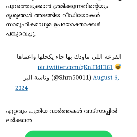
പുറത്തെടുക്കാന്‍ ശ്രമിക്കുന്നതിന്റെയും
ദൃശ്യങ്ങള്‍ അടങ്ങിയ വീഡിയോകള്‍
സാമൂഹികമാധ്യമ ഉപയോക്താക്കള്‍
പങ്കുവെച്ചു.
الفزعه اللي ماودك بها جاء يكحلها واعماها
pic.twitter.com/qKnlHdHl61
— وناسة البر (@Shm50011)
August 6,
2024
ഏറ്റവും പുതിയ വാർത്തകൾ വാട്സാപ്പിൽ
ലഭിക്കാൻ