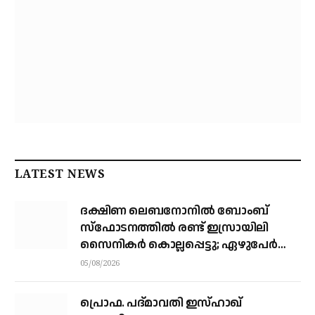
LATEST NEWS
ദക്ഷിണ ലെബനോനില്‍ ബോംബ്
സ്‌ഫോടനത്തില്‍ രണ്ട് ഇസ്രായിലി
സൈനികര്‍ കൊല്ലപ്പെട്ടു; ഏഴുപേര്‍ക്ക്
പരിക്ക്
05/08/2026
പ്രൊഫ. പദ്മാവതി ഇസ്ഹാഖ്