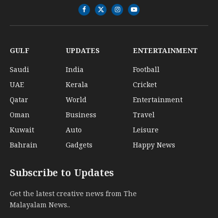
Facebook
X
Instagram
YouTube
(Twitter)
GULF
UPDATES
ENTERTAINMENT
Saudi
India
Football
UAE
Kerala
Cricket
Qatar
World
Entertainment
Oman
Business
Travel
Kuwait
Auto
Leisure
Bahrain
Gadgets
Happy News
Subscribe to Updates
Get the latest creative news from The
Malayalam News..