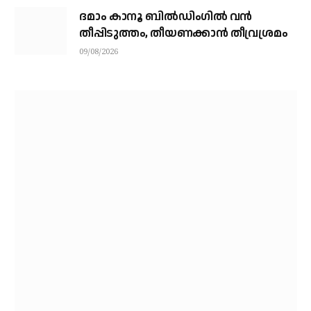
ദമാം കാനൂ ബിൽഡിംഗിൽ വൻ
തീപ്പിടുത്തം, തീയണക്കാൻ തീവ്രശ്രമം
09/08/2026