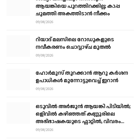
ആയങ്കിയെ പുറത്തിറക്കില്ല; കാപ്പ
ചുമത്തി അകത്തിടാന്‍ നീക്കം
09/08/2026
റിയാദ് മലസിലെ റോഡുകളുടെ
നവീകരണം ചൊവ്വാഴ്ച മുതല്‍
09/08/2026
ഹോർമുസ് തുറക്കാൻ ആറു കർശന
ഉപാധികൾ മുന്നോട്ടുവെച്ച് ഇറാൻ
09/08/2026
ഒടുവിൽ അർജുൻ ആയങ്കി പിടിയിൽ;
ഒളിവിൽ കഴിഞ്ഞത് കണ്ണൂരിലെ
അഭിഭാഷകയുടെ ഫ്ലാറ്റിൽ, വിവരം
നൽകിയത് ഓട്ടോ ഡ്രൈവർ
09/08/2026