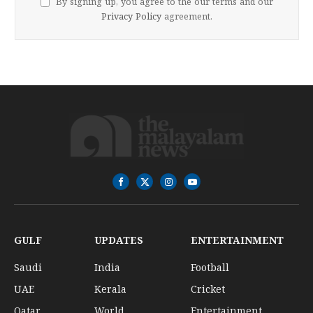
By signing up, you agree to the our terms and our
Privacy Policy
agreement.
Facebook
X
Instagram
YouTube
(Twitter)
GULF
UPDATES
ENTERTAINMENT
Saudi
India
Football
UAE
Kerala
Cricket
Qatar
World
Entertainment