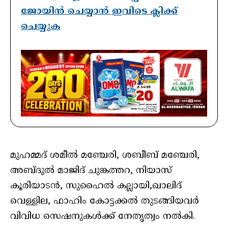
ജോയിൻ ചെയ്യാൻ ഇവിടെ ക്ലിക്ക്
ചെയ്യുക
മുഹമ്മദ് ശമീൽ മഞ്ചേരി, ശബീബ് മഞ്ചേരി,
അബ്ദുൽ മാജിദ് ചുങ്കത്തറ, നിയാസ്
കൂരിയാടൻ, സുഹൈൽ കല്ലായി,ഖാലിദ്
വെള്ളില, ഫാഹിം കോട്ടക്കൽ തുടങ്ങിയവർ
വിവിധ സെഷനുകൾക്ക് നേതൃത്വം നൽകി.