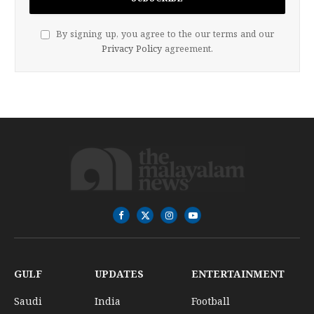
By signing up, you agree to the our terms and our
Privacy Policy
agreement.
Facebook
X
Instagram
YouTube
(Twitter)
GULF
UPDATES
ENTERTAINMENT
Saudi
India
Football