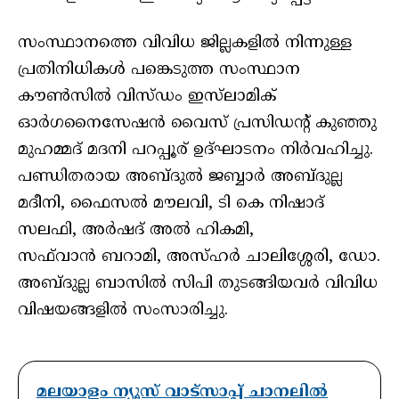
സംസ്ഥാനത്തെ വിവിധ ജില്ലകളിൽ നിന്നുള്ള
പ്രതിനിധികൾ പങ്കെടുത്ത സംസ്ഥാന
കൗൺസിൽ വിസ്ഡം ഇസ്‌ലാമിക്
ഓർഗനൈസേഷൻ വൈസ് പ്രസിഡന്റ് കുഞ്ഞു
മുഹമ്മദ് മദനി പറപ്പൂര് ഉദ്ഘാടനം നിർവഹിച്ചു.
പണ്ഡിതരായ അബ്ദുൽ ജബ്ബാർ അബ്ദുല്ല
മദീനി, ഫൈസൽ മൗലവി, ടി കെ നിഷാദ്
സലഫി, അർഷദ് അൽ ഹികമി,
സഫ്‌വാൻ ബറാമി, അസ്‌ഹർ ചാലിശ്ശേരി, ഡോ.
അബ്ദുല്ല ബാസിൽ സിപി തുടങ്ങിയവർ വിവിധ
വിഷയങ്ങളിൽ സംസാരിച്ചു.
മലയാളം ന്യൂസ് വാട്സാപ്പ് ചാനലിൽ