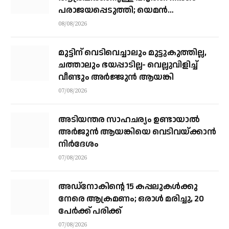
പരാജയപ്പെടുത്തി; യെമൻ
സംഘർഷത്തിലേക്ക് നീങ്ങുന്നുവെന്ന്
08/08/2026
യു.എൻ മുന്നറിയിപ്പ്
മുട്ടിന് വെടിവെച്ചാലും മുട്ടുകുത്തില്ല,
ചത്താലും ഭയപ്പാടില്ല- വെല്ലുവിളിച്ച്
വീണ്ടും അർജ്ജുൻ ആയങ്കി
07/08/2026
അടിയന്തര സാഹചര്യം ഉണ്ടായാല്‍
അര്‍ജുന്‍ ആയങ്കിയെ വെടിവയ്ക്കാന്‍
നിര്‍ദേശം
07/08/2026
അഡ്നോകിന്റെ 15 കപ്പലുകള്‍ക്കു
നേരെ ആക്രമണം; ഒരാള്‍ മരിച്ചു, 20
പേര്‍ക്ക് പരിക്ക്
07/08/2026