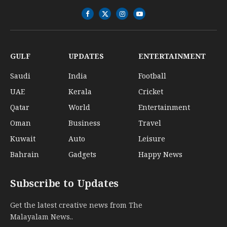
Facebook
X
Instagram
YouTube
(Twitter)
GULF
UPDATES
ENTERTAINMENT
Saudi
India
Football
UAE
Kerala
Cricket
Qatar
World
Entertainment
Oman
Business
Travel
Kuwait
Auto
Leisure
Bahrain
Gadgets
Happy News
Subscribe to Updates
Get the latest creative news from The
Malayalam News..