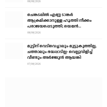
08/08/2026
ചെങ്കടലില്‍ എണ്ണ ടാങ്കര്‍
ആക്രമിക്കാനുള്ള ഹൂത്തി നീക്കം
പരാജയപ്പെടുത്തി; യെമൻ
സംഘർഷത്തിലേക്ക് നീങ്ങുന്നുവെന്ന്
08/08/2026
യു.എൻ മുന്നറിയിപ്പ്
മുട്ടിന് വെടിവെച്ചാലും മുട്ടുകുത്തില്ല,
ചത്താലും ഭയപ്പാടില്ല- വെല്ലുവിളിച്ച്
വീണ്ടും അർജ്ജുൻ ആയങ്കി
07/08/2026