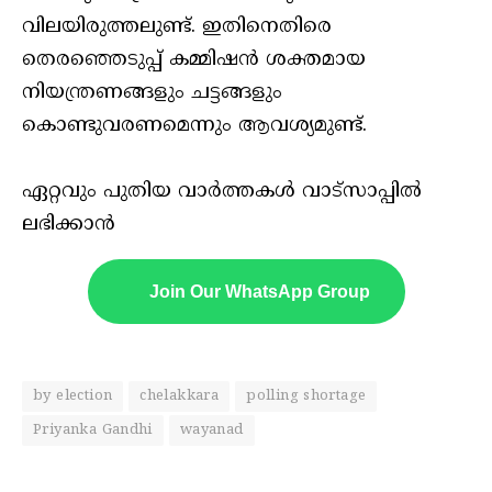
വിലയിരുത്തലുണ്ട്. ഇതിനെതിരെ
തെരഞ്ഞെടുപ്പ് കമ്മിഷൻ ശക്തമായ
നിയന്ത്രണങ്ങളും ചട്ടങ്ങളും
കൊണ്ടുവരണമെന്നും ആവശ്യമുണ്ട്.
ഏറ്റവും പുതിയ വാർത്തകൾ വാട്സാപ്പിൽ
ലഭിക്കാൻ
Join Our WhatsApp Group
by election
chelakkara
polling shortage
Priyanka Gandhi
wayanad