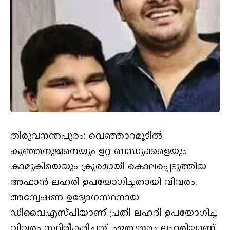
തിരുവനന്തപുരം: വെഞ്ഞാറമൂടിൽ
കുഞ്ഞനുജനെയും ഉറ്റ ബന്ധുക്കളെയും
കാമുകിയെയും ക്രൂരമായി കൊലപ്പെടുത്തിയ
അഫാൻ ലഹരി ഉപയോഗിച്ചതായി വിവരം.
അന്വേഷണ ഉദ്യോഗസ്ഥനായ
ഡിവൈഎസ്പിയാണ് പ്രതി ലഹരി ഉപയോഗിച്ച
വിവരം സ്ഥീരീകരിച്ചത്. ഏതുതരം ലഹരിയാണ്