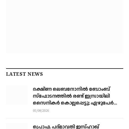
LATEST NEWS
ദക്ഷിണ ലെബനോനില്‍ ബോംബ്
സ്‌ഫോടനത്തില്‍ രണ്ട് ഇസ്രായിലി
സൈനികര്‍ കൊല്ലപ്പെട്ടു; ഏഴുപേര്‍ക്ക്
പരിക്ക്
05/08/2026
പ്രൊഫ. പദ്മാവതി ഇസ്ഹാഖ്