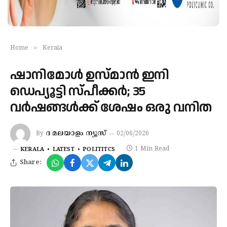
»
Home
Kerala
ഷാനിമോൾ ഉസ്മാൻ ഇനി
ഡെപ്യൂട്ടി സ്പീക്കർ; 35
വർഷങ്ങൾക്ക് ശേഷം ഒരു വനിത
ദ മലയാളം ന്യൂസ്
By
02/06/2026
1 Min Read
KERALA
LATEST
POLITITCS
Share: