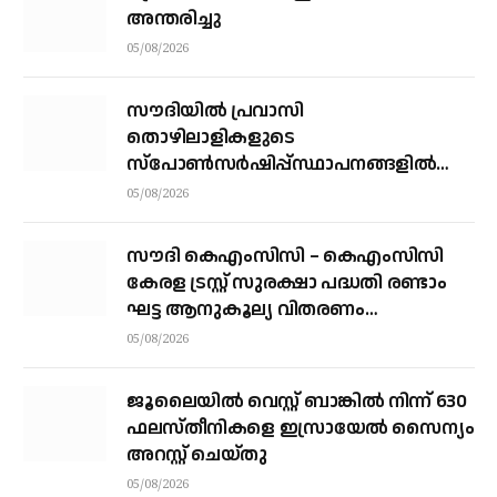
അന്തരിച്ചു
05/08/2026
സൗദിയില്‍ പ്രവാസി
തൊഴിലാളികളുടെ
സ്‌പോണ്‍സര്‍ഷിപ്പ്സ്ഥാപനങ്ങളില്‍
നിന്ന് വ്യക്തികളിലേക്ക് മാറ്റാന്‍
05/08/2026
അനുമതി
സൗദി കെഎംസിസി – കെഎംസിസി
കേരള ട്രസ്റ്റ് സുരക്ഷാ പദ്ധതി രണ്ടാം
ഘട്ട ആനുകൂല്യ വിതരണം
വെള്ളിയാഴ്ച്ച കോഴിക്കോട്ട്
05/08/2026
ജൂലൈയില്‍ വെസ്റ്റ് ബാങ്കില്‍ നിന്ന് 630
ഫലസ്തീനികളെ ഇസ്രായേല്‍ സൈന്യം
അറസ്റ്റ് ചെയ്തു
05/08/2026