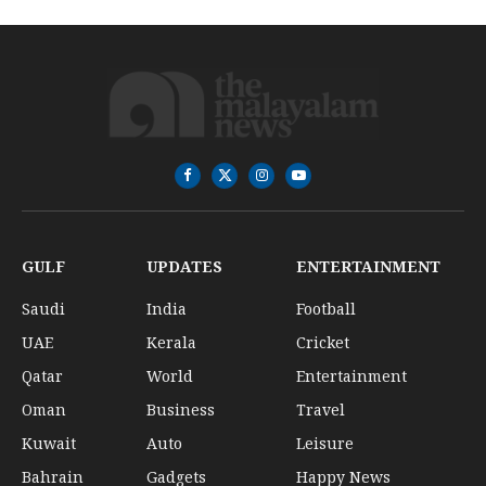
Facebook
X
Instagram
YouTube
(Twitter)
GULF
UPDATES
ENTERTAINMENT
Saudi
India
Football
UAE
Kerala
Cricket
Qatar
World
Entertainment
Oman
Business
Travel
Kuwait
Auto
Leisure
Bahrain
Gadgets
Happy News