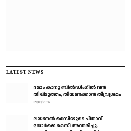
LATEST NEWS
ദമാം കാനൂ ബിൽഡിംഗിൽ വൻ
തീപ്പിടുത്തം, തീയണക്കാൻ തീവ്രശ്രമം
09/08/2026
ലയണൽ മെസിയുടെ പിതാവ്
ജോർജെ മെസി അന്തരിച്ചു, ​