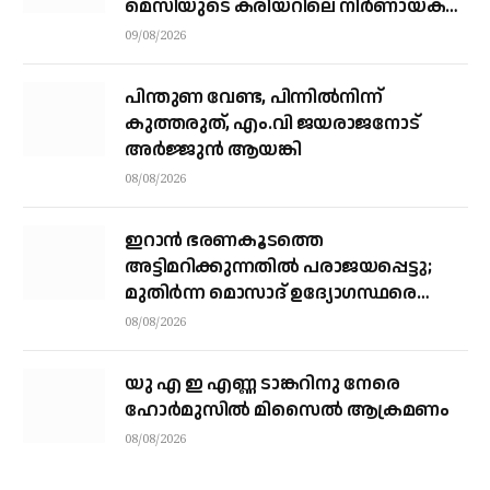
മെസിയുടെ കരിയറിലെ നിർണായക
ശക്തി
09/08/2026
പിന്തുണ വേണ്ട, പിന്നിൽനിന്ന്
കുത്തരുത്, എം.വി ജയരാജനോട്
അർജ്ജുൻ ആയങ്കി
08/08/2026
ഇറാന്‍ ഭരണകൂടത്തെ
അട്ടിമറിക്കുന്നതില്‍ പരാജയപ്പെട്ടു;
മുതിര്‍ന്ന മൊസാദ് ഉദ്യോഗസ്ഥരെ
പിരിച്ചുവിട്ടു
08/08/2026
യു എ ഇ എണ്ണ ടാങ്കറിനു നേരെ
ഹോര്‍മുസില്‍ മിസൈല്‍ ആക്രമണം
08/08/2026