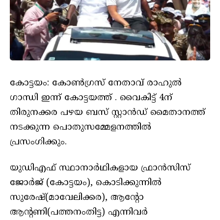
കോട്ടയം: കോൺഗ്രസ് നേതാവ് രാഹുൽ
ഗാന്ധി ഇന്ന് കോട്ടയത്ത് . വൈകിട്ട് 4ന്
തിരുനക്കര പഴയ ബസ് സ്റ്റാൻഡ് മൈതാനത്ത്
നടക്കുന്ന പൊതുസമ്മേളനത്തിൽ
പ്രസംഗിക്കും.
യുഡിഎഫ് സ്ഥാനാർഥികളായ ഫ്രാൻസിസ്
ജോർജ് (കോട്ടയം), കൊടിക്കുന്നിൽ
സുരേഷ്(മാവേലിക്കര), ആന്റോ
ആന്റണി(പത്തനംതിട്ട) എന്നിവർ