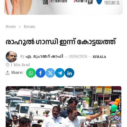
»
Home
Kerala
രാഹുൽ ഗാന്ധി ഇന്ന് കോട്ടയത്ത്
എ. മുഹമ്മദ് ഷാഫി
By
18/04/2024
KERALA
1 Min Read
Share: