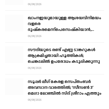
06/08/2026
ഖാംനഇയുമായുള്ള ആശയവിനിമയം
വളരെ
ദുഷ്‌കരമെന്ന്പെസെഷ്‌കിയാന്‍,
രാജിവെക്കില്ലെന്നും പ്രസിഡന്റ്
06/08/2026
സൗദിയുടെ രണ്ട് എണ്ണ ടാങ്കറുകൾ
ആക്രമിച്ചതായി ഹൂത്തികൾ;
ചെങ്കടലിൽ ഉപരോധം കടുപ്പിക്കുന്നു
06/08/2026
സൂപ്പര്‍ ലീഗ് കേരള സെപ്തംബര്‍
അവസാന വാരത്തില്‍; ‘സീസണ്‍ 3’
മെഗാ ലോഞ്ചില്‍ സിദ് ശ്രീറാം എത്തും
06/08/2026