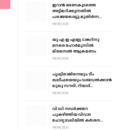
ഇറാന്‍ ഭരണകൂടത്തെ
അട്ടിമറിക്കുന്നതില്‍
പരാജയപ്പെട്ടു; മുതിര്‍ന്ന
മൊസാദ് ഉദ്യോഗസ്ഥരെ
08/08/2026
പിരിച്ചുവിട്ടു
യു എ ഇ എണ്ണ ടാങ്കറിനു
നേരെ ഹോര്‍മുസില്‍
മിസൈല്‍ ആക്രമണം
08/08/2026
പൃഥ്വിരാജിനെയും ടീം
ഖലീഫയെയും വരവേല്‍ക്കാന്‍
ലുലു സൗദി ; റിയാദ്
മലാസിലുള്ള ലുലു
08/08/2026
ഹൈപ്പര്‍മാര്‍ക്കറ്റിലാണ്
സംഘം എത്തുന്നത്
വി ഡി സവര്‍ക്കറെ
പുകഴ്ത്തിയ വിവാദ
ചോദ്യാവലിയില്‍ കര്‍ശന
നടപടിക്ക് നിര്‍ദേശം നല്‍കി
08/08/2026