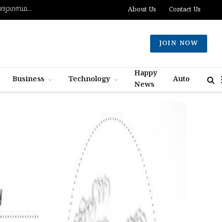
ഇറാന്‍ ഭരണകൂടത്തെ അട്ടിമറിക്കുന്നതില്‍ പരാജയപ്പെട്ടു; മുതിര്‍ന്ന മൊസാദ് ഉദ്യോഗസ്ഥരെ പിരിച്ചുവിട്ടു
About Us
Contact Us
JOIN NOW
Happy
Business
Technology
Auto
News