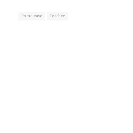
Pocso case
Teacher