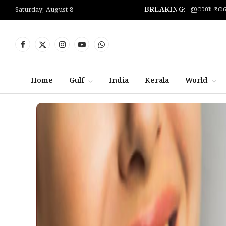
BREAKING:
Saturday, August 8
Facebook
X
Instagram
YouTube
WhatsApp
(Twitter)
Home
Gulf
India
Kerala
World