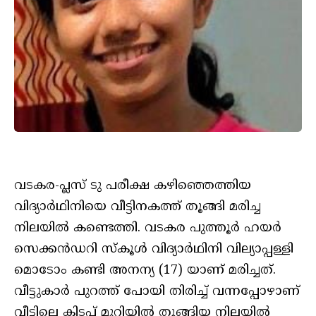
വടകര-പ്ലസ് ടു പരീക്ഷ കഴിഞ്ഞെത്തിയ
വിദ്യാർഥിനിയെ വീട്ടിനകത്ത് തൂങ്ങി മരിച്ച
നിലയിൽ കണ്ടെത്തി. വടകര പുത്തൂർ ഹയർ
സെക്കൻഡറി സ്കൂൾ വിദ്യാർഥിനി വില്യാപ്പള്ളി
മൊടോം കണ്ടി അനന്യ (17) യാണ് മരിച്ചത്.
വീട്ടുകാർ പുറത്ത് പോയി തിരിച്ച് വന്നപ്പോഴാണ്
വീട്ടിലെ കിടപ്പ് മുറിയിൽ തൂങ്ങിയ നിലയിൽ