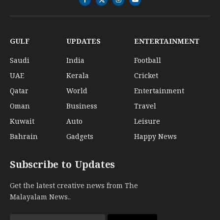
Facebook
X
Instagram
YouTube
(Twitter)
GULF
UPDATES
ENTERTAINMENT
Saudi
India
Football
UAE
Kerala
Cricket
Qatar
World
Entertainment
Oman
Business
Travel
Kuwait
Auto
Leisure
Bahrain
Gadgets
Happy News
Subscribe to Updates
Get the latest creative news from The
Malayalam News..