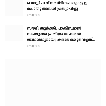
ഓഗസ്റ്റ് 28 ന് നബിദിനം; യു.എ.ഇ
പൊതു അവധി പ്രഖ്യാപിച്ചു
07/08/2026
സൗദി, തുര്‍ക്കി, പാകിസ്ഥാന്‍
സംയുക്ത പ്രതിരോധ കരാര്‍
യാഥാര്‍ഥ്യമായി, കരാര്‍ ഒപ്പുവെച്ചത്
വിശുദ്ധ ഹറമിന്റെ ചാരത്ത്
07/08/2026