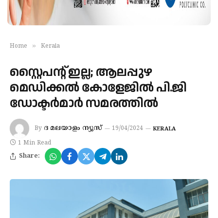
»
Home
Kerala
സ്റ്റൈപന്റ് ഇല്ല; ആലപ്പുഴ
മെഡിക്കൽ കോളേജിൽ പി.ജി
ഡോക്ടർമാർ സമരത്തിൽ
ദ മലയാളം ന്യൂസ്
By
19/04/2024
KERALA
1 Min Read
Share: