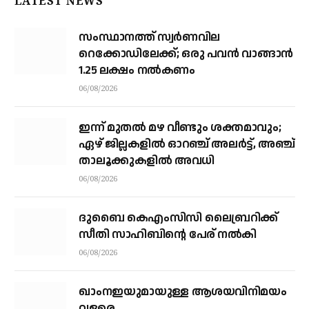
LATEST NEWS
സംസ്ഥാനത്ത് സ്വര്‍ണവില
റെക്കോഡിലേക്ക്; ഒരു പവന്‍ വാങ്ങാന്‍
1.25 ലക്ഷം നല്‍കണം
06/08/2026
ഇന്ന് മുതല്‍ മഴ വീണ്ടും ശക്തമാവും;
ഏഴ് ജില്ലകളില്‍ ഓറഞ്ച് അലര്‍ട്ട്, അഞ്ച്
താലൂക്കുകളില്‍ അവധി
06/08/2026
ദുബൈ കെഎംസിസി ലൈബ്രറിക്ക്
സീതി സാഹിബിന്റെ പേര് നല്‍കി
06/08/2026
ഖാംനഇയുമായുള്ള ആശയവിനിമയം
വളരെ