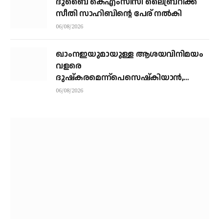
ദുബൈ കെഎംസിസി ലൈബ്രറിക്ക്
സീതി സാഹിബിന്റെ പേര് നല്‍കി
06/08/2026
ഖാംനഇയുമായുള്ള ആശയവിനിമയം
വളരെ
ദുഷ്‌കരമെന്ന്പെസെഷ്‌കിയാന്‍,
രാജിവെക്കില്ലെന്നും പ്രസിഡന്റ്
06/08/2026