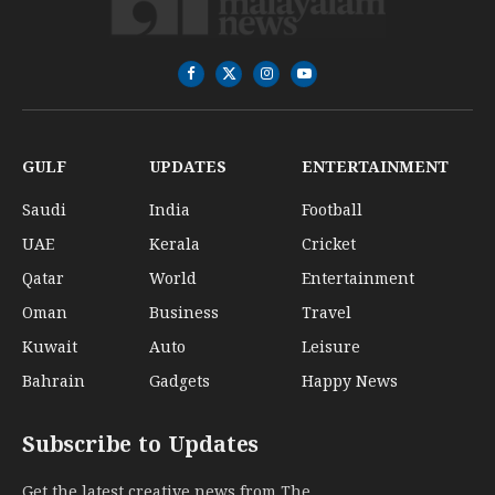
Facebook
X
Instagram
YouTube
(Twitter)
GULF
UPDATES
ENTERTAINMENT
Saudi
India
Football
UAE
Kerala
Cricket
Qatar
World
Entertainment
Oman
Business
Travel
Kuwait
Auto
Leisure
Bahrain
Gadgets
Happy News
Subscribe to Updates
Get the latest creative news from The