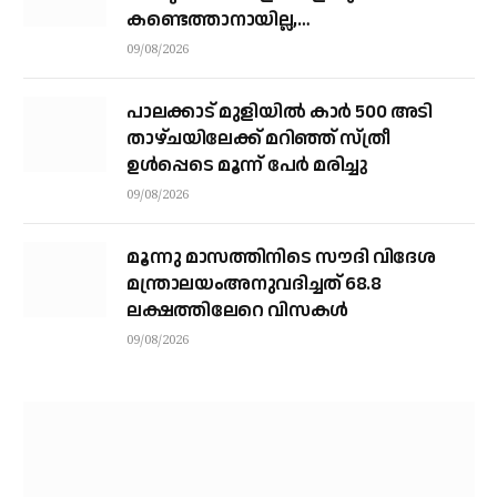
കണ്ടെത്താനായില്ല,
നാവികസേനയെത്തിയിട്ടും രക്ഷയില്ല;
09/08/2026
നാളെയും തിരച്ചില്‍ തുടരും
പാലക്കാട് മുളിയിൽ കാർ 500 അടി
താഴ്ചയിലേക്ക് മറിഞ്ഞ് സ്ത്രീ
ഉൾപ്പെടെ മൂന്ന് പേർ മരിച്ചു
09/08/2026
മൂന്നു മാസത്തിനിടെ സൗദി വിദേശ
മന്ത്രാലയംഅനുവദിച്ചത് 68.8
ലക്ഷത്തിലേറെ വിസകള്‍
09/08/2026