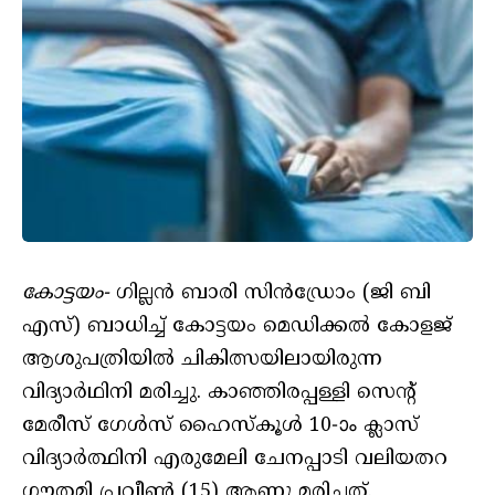
കോട്ടയം-
ഗില്ലൻ ബാരി സിൻഡ്രോം (ജി ബി
എസ്) ബാധിച്ച് കോട്ടയം മെഡിക്കൽ കോളജ്
ആശുപത്രിയിൽ ചികിത്സയിലായിരുന്ന
വിദ്യാർഥിനി മരിച്ചു. കാഞ്ഞിരപ്പള്ളി സെൻ്റ്
മേരീസ് ഗേൾസ് ഹൈസ്‌കൂൾ 10-ാം ക്ലാസ്
വിദ്യാർത്ഥിനി എരുമേലി ചേനപ്പാടി വലിയതറ
ഗൗതമി പ്രവീൺ (15) ആണു മരിച്ചത്.